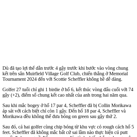
Dù đã tạo lợi thế dẫn trước 4 gậy trước khi bước vào vòng chung
kết trên sân Muirfield Village Golf Club, chiến thắng ở Memorial
Tournament 2024 đến với Scottie Scheffler không hề dễ dàng.
Golfer 27 tuổi chỉ ghi 1 birdie ở hố 6, kết thúc vòng đấu cuối với 74
gậy (+2), điểm số chung kết cao nhất của anh trong hai năm qua.
Sau khi mắc bogey ở hố 17 par 4, Scheffler đã bị Collin Morikawa
áp sát với cách biệt chỉ còn 1 gậy. Đến hố 18 par 4, Scheffler và
Morikawa đều không thể đưa bóng on green sau gậy thứ 2.
Sau đó, cả hai golfer cùng chip bóng từ khu vực cỏ rough cách hố 5
feet. Scheffler đã không mắc bất cứ sai lầm nào thực hiện cú putt