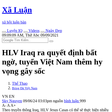
Xã Luận
xã hội luận bàn
Luyện IQ
Videos
Ngày Đẹp
09:09:09 AM, Thứ Abc 09/09/2021
HLV Iraq ra quyết định bất
ngờ, tuyển Việt Nam thêm hy
vọng gây sốc
Thể Thao
Bóng Đá Việt Nam
VN
EN
Sky Nguyen
09/06/24 03:03pm
nguồn
bình luận
999
A-
A
A+
Theo truyền thông Iraq, HLV Jesus Casas có thể sẽ thực hiện nhiều