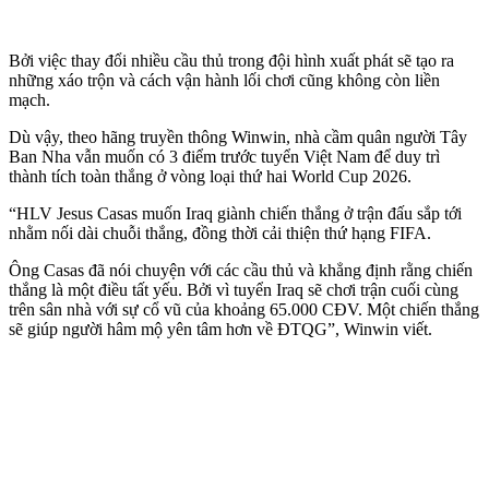
Bởi việc thay đổi nhiều cầu thủ trong đội hình xuất phát sẽ tạo ra
những xáo trộn và cách vận hành lối chơi cũng không còn liền
mạch.
Dù vậy, theo hãng truyền thông Winwin, nhà cầm quân người Tây
Ban Nha vẫn muốn có 3 điểm trước tuyển Việt Nam để duy trì
thành tích toàn thắng ở vòng loại thứ hai World Cup 2026.
“HLV Jesus Casas muốn Iraq giành chiến thắng ở trận đấu sắp tới
nhằm nối dài chuỗi thắng, đồng thời cải thiện thứ hạng FIFA.
Ông Casas đã nói chuyện với các cầu thủ và khẳng định rằng chiến
thắng là một điều tất yếu. Bởi vì tuyển Iraq sẽ chơi trận cuối cùng
trên sân nhà với sự cổ vũ của khoảng 65.000 CĐV. Một chiến thắng
sẽ giúp người hâm mộ yên tâm hơn về ĐTQG”, Winwin viết.