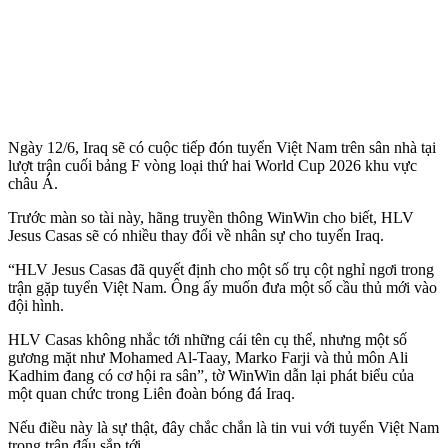
Ngày 12/6, Iraq sẽ có cuộc tiếp đón tuyển Việt Nam trên sân nhà tại
lượt trận cuối bảng F vòng loại thứ hai World Cup 2026 khu vực
châu Á.
Trước màn so tài này, hãng truyền thông WinWin cho biết, HLV
Jesus Casas sẽ có nhiều thay đổi về nhân sự cho tuyển Iraq.
“HLV Jesus Casas đã quyết định cho một số trụ cột nghỉ ngơi trong
trận gặp tuyển Việt Nam. Ông ấy muốn đưa một số cầu thủ mới vào
đội hình.
HLV Casas không nhắc tới những cái tên cụ thể, nhưng một số
gương mặt như Mohamed Al-Taay, Marko Farji và thủ môn Ali
Kadhim đang có cơ hội ra sân”, tờ WinWin dẫn lại phát biểu của
một quan chức trong Liên đoàn bóng đá Iraq.
Nếu điều này là sự thật, đây chắc chắn là tin vui với tuyển Việt Nam
trong trận đấu sắp tới.