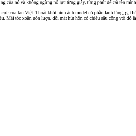
g của nó và không ngừng nỗ lực từng giây, từng phút để cái tên mình 
h cực của fan Việt. Thoát khỏi hình ảnh model có phần lạnh lùng, gạt 
u. Mái tóc xoăn uốn lượn, đôi mắt hút hồn có chiều sâu cộng với đó 