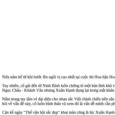
Nửa năm kể từ khi bước lên ngôi vị cao nhất tại cuộc thi Hoa hậu H
Tuy nhiên, cô gái đến từ Ninh Bình luôn chứng tỏ một bản lĩnh khá vữ
Ngọc Châu - Khánh Vân nhưng Xuân Hạnh đọng lại trong mắt khán g
Nắm trong tay tấm vé đại diện cho nhan sắc Việt chinh chiến trên sâ
hỏi về vấn đề này, cô luôn bình thản và xem đó là vấn đề mình cần ph
Cận kề ngày "Thế vận hội sắc đẹp" khai màn cũng là lúc Xuân Hạn