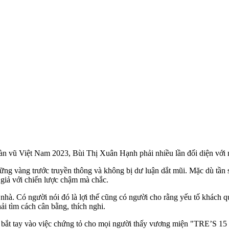
oàn vũ Việt Nam 2023, Bùi Thị Xuân Hạnh phải nhiều lần đối diện với
ng vàng trước truyền thông và không bị dư luận dắt mũi. Mặc dù tần suấ
iả với chiến lược chậm mà chắc.
n nhà. Có người nói đó là lợi thế cũng có người cho rằng yếu tố khách
ải tìm cách cân bằng, thích nghi.
h bắt tay vào việc chứng tỏ cho mọi người thấy vương miện "TRE’S 