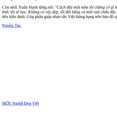
Còn nhớ, Xuân Hạnh từng nói:
"Cách đây một năm tôi chẳng có gì tr
thức tôi sẽ học. Không có váy đẹp, tôi đổi bằng cả một vali chứa đầy
tiêu kiên định: Góp phần giúp nhan sắc Việt thăng hạng trên bản đồ q
Nguồn Tin:
MỚI: Người Đẹp Việt