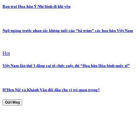
Bạn trai Hoa hậu Ý Nhi bình dị khi yêu
Ngỡ ngàng trước nhan sắc không tuổi của “bà trùm” các hoa hậu Việt Nam
Hot
Việt Nam lần thứ 3 đăng cai tổ chức cuộc thi “Hoa hậu Hòa bình quốc tế”
H’Hen Niê và Khánh Vân đối đầu cho vị trí quan trọng?
Gửi Msg