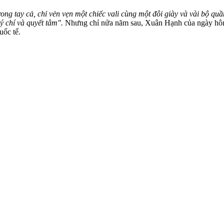
ong tay cả, chỉ vẻn vẹn một chiếc vali cùng một đôi giày và vài bộ q
 ý chí và quyết tâm".
Nhưng chỉ nửa năm sau, Xuân Hạnh của ngày hôm 
uốc tế.