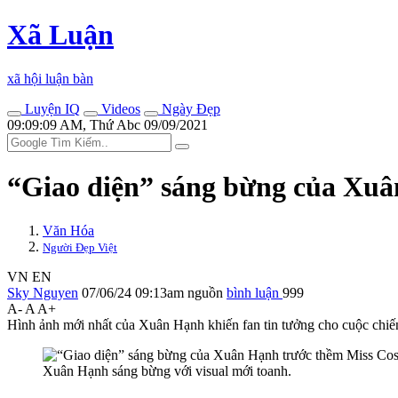
Xã Luận
xã hội luận bàn
Luyện IQ
Videos
Ngày Đẹp
09:09:09 AM, Thứ Abc 09/09/2021
“Giao diện” sáng bừng của Xu
Văn Hóa
Người Đẹp Việt
VN
EN
Sky Nguyen
07/06/24 09:13am
nguồn
bình luận
999
A-
A
A+
Hình ảnh mới nhất của Xuân Hạnh khiến fan tin tưởng cho cuộc chi
Xuân Hạnh sáng bừng với visual mới toanh.