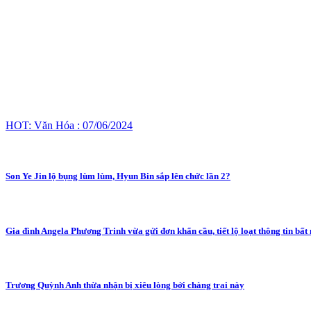
HOT: Văn Hóa : 07/06/2024
Son Ye Jin lộ bụng lùm lùm, Hyun Bin sắp lên chức lần 2?
Gia đình Angela Phương Trinh vừa gửi đơn khẩn cầu, tiết lộ loạt thông tin bất
Trương Quỳnh Anh thừa nhận bị xiêu lòng bởi chàng trai này