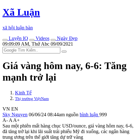
Xã Luận
xã hội luận bàn
Luyện IQ
Videos
Ngày Đẹp
09:09:09 AM, Thứ Abc 09/09/2021
Giá vàng hôm nay, 6-6: Tăng
mạnh trở lại
Kinh Tế
Thị trường ViệtNam
VN
EN
Sky Nguyen
06/06/24 08:44am
nguồn
bình luận
999
A-
A
A+
Sau một phiên mất hàng chục USD/ounce, giá vàng hôm nay, 6-6,
đã tăng trở lại khi lãi suất trái phiếu Mỹ đi xuống, các ngân hàng
trung ương trên thế giới tăng dự trữ vàng