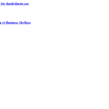
 lực thanh khoản cao
g vé Business, SkyBoss