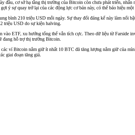
 đầu, cơ sở hạ tầng thị trường của Bitcoin còn chưa phát triển, nhấn 
gợi ý sự quay trở lại của các động lực cơ bản này, có thể báo hiệu một
rung bình 210 triệu USD mỗi ngày. Sự thay đổi đáng kể này làm nổi bật 
32 triệu USD do sự kiện halving.
 vào ETF, xu hướng tổng thể vẫn tích cực. Theo dữ liệu từ Farside in
 đang hỗ trợ thị trường Bitcoin.
 các ví Bitcoin nắm giữ ít nhất 10 BTC đã tăng lượng nắm giữ của mìn
ác giai đoạn tăng giá.