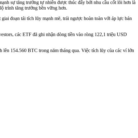
mạnh sự tăng trưởng tự nhiên được thúc đẩy bởi nhu cầu cốt lõi hơn là
 lộ trình tăng trưởng bền vững hơn.
giai đoạn tái tích lũy mạnh mẽ, trái ngược hoàn toàn với áp lực bán
vestors, các ETF đã ghi nhận dòng tiền vào ròng 122,1 triệu USD
h lên 154.560 BTC trong năm tháng qua. Việc tích lũy của các ví lớn