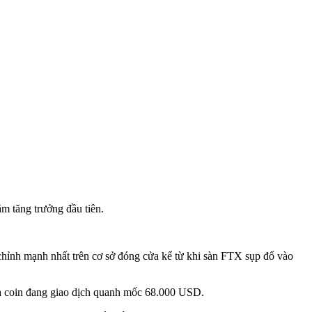
m tăng trưởng đầu tiên.
chỉnh mạnh nhất trên cơ sở đóng cửa kể từ khi sàn FTX sụp đổ vào
vua coin đang giao dịch quanh mốc 68.000 USD.