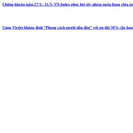
Chứng khoán tuần 27/5– 31/5: VN-Index phục hồi tốt, nhóm ngân hàng chịu áp
Cùng Vietjet khẳng định “Phong cách người dẫn đầu” với ưu đãi 50% cho hạn