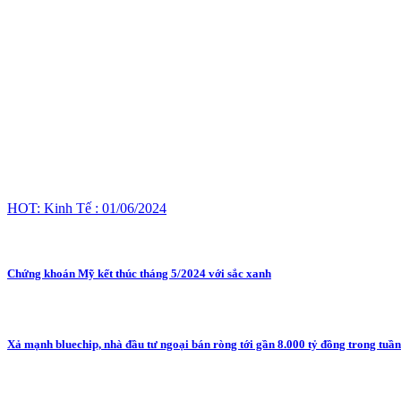
HOT: Kinh Tế : 01/06/2024
Chứng khoán Mỹ kết thúc tháng 5/2024 với sắc xanh
Xả mạnh bluechip, nhà đầu tư ngoại bán ròng tới gần 8.000 tỷ đồng trong tuần