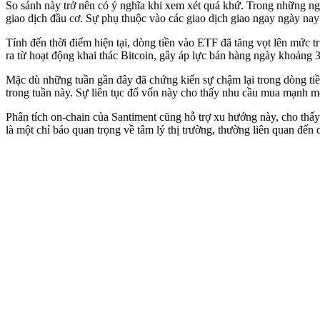
So sánh này trở nên có ý nghĩa khi xem xét quá khứ. Trong những ngày
giao dịch đầu cơ. Sự phụ thuộc vào các giao dịch giao ngay ngày nay 
Tính đến thời điểm hiện tại, dòng tiền vào ETF đã tăng vọt lên mức t
ra từ hoạt động khai thác Bitcoin, gây áp lực bán hàng ngày khoảng 
Mặc dù những tuần gần đây đã chứng kiến sự chậm lại trong dòng tiền
trong tuần này. Sự liên tục đổ vốn này cho thấy nhu cầu mua mạnh mẽ
Phân tích on-chain của Santiment cũng hỗ trợ xu hướng này, cho thấy
là một chỉ báo quan trọng về tâm lý thị trường, thường liên quan đến c