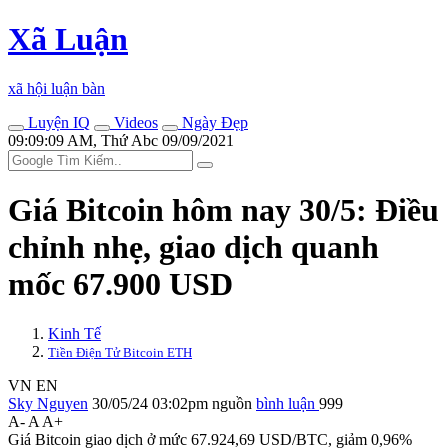
Xã Luận
xã hội luận bàn
Luyện IQ
Videos
Ngày Đẹp
09:09:09 AM, Thứ Abc 09/09/2021
Giá Bitcoin hôm nay 30/5: Điều
chỉnh nhẹ, giao dịch quanh
mốc 67.900 USD
Kinh Tế
Tiền Điện Tử Bitcoin ETH
VN
EN
Sky Nguyen
30/05/24 03:02pm
nguồn
bình luận
999
A-
A
A+
Giá Bitcoin giao dịch ở mức 67.924,69 USD/BTC, giảm 0,96%