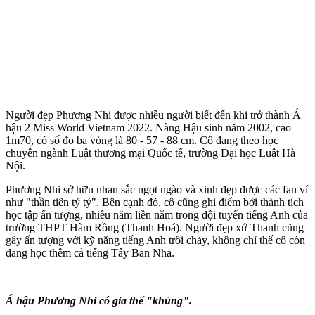
Người đẹp Phương Nhi được nhiều người biết đến khi trở thành Á
hậu 2 Miss World Vietnam 2022. Nàng Hậu sinh năm 2002, cao
1m70, có số đo ba vòng là 80 - 57 - 88 cm. Cô đang theo học
chuyên ngành Luật thương mại Quốc tế, trường Đại học Luật Hà
Nội.
Phương Nhi sở hữu nhan sắc ngọt ngào và xinh đẹp được các fan ví
như "thần tiên tỷ tỷ". Bên cạnh đó, cô cũng ghi điểm bởi thành tích
học tập ấn tượng, nhiều năm liền nằm trong đội tuyển tiếng Anh của
trường THPT Hàm Rồng (Thanh Hoá). Người đẹp xứ Thanh cũng
gây ấn tượng với kỹ năng tiếng Anh trôi chảy, không chỉ thế cô còn
đang học thêm cả tiếng Tây Ban Nha.
Á hậu Phương Nhi có gia thế "khủng".