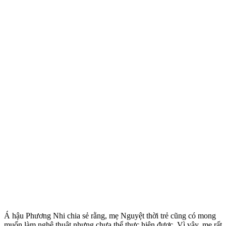
Á hậu Phương Nhi chia sẻ rằng, mẹ Nguyệt thời trẻ cũng có mong
muốn làm nghệ thuật nhưng chưa thể thực hiện được. Vì vậy, mẹ rất