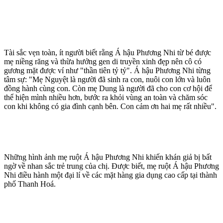
Tài sắc vẹn toàn, ít người biết rằng Á hậu Phương Nhi từ bé được
mẹ niềng răng và thừa hưởng gen di truyền xinh đẹp nên cô có
gương mặt được ví như "thần tiên tỷ tỷ". Á hậu Phương Nhi từng
tâm sự: "Mẹ Nguyệt là người đã sinh ra con, nuôi con lớn và luôn
đồng hành cùng con. Còn mẹ Dung là người đã cho con cơ hội để
thể hiện mình nhiều hơn, bước ra khỏi vùng an toàn và chăm sóc
con khi không có gia đình cạnh bên. Con cảm ơn hai mẹ rất nhiều".
Những hình ảnh mẹ ruột Á hậu Phương Nhi khiến khán giả bị bất
ngờ về nhan sắc trẻ trung của chị. Được biết, mẹ ruột Á hậu Phương
Nhi điều hành một đại lí về các mặt hàng gia dụng cao cấp tại thành
phố Thanh Hoá.