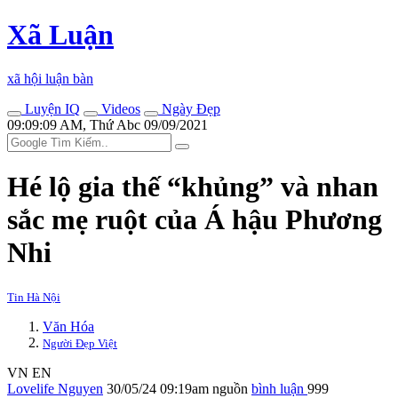
Xã Luận
xã hội luận bàn
Luyện IQ
Videos
Ngày Đẹp
09:09:09 AM, Thứ Abc 09/09/2021
Hé lộ gia thế “khủng” và nhan
sắc mẹ ruột của Á hậu Phương
Nhi
Tin Hà Nội
Văn Hóa
Người Đẹp Việt
VN
EN
Lovelife Nguyen
30/05/24 09:19am
nguồn
bình luận
999