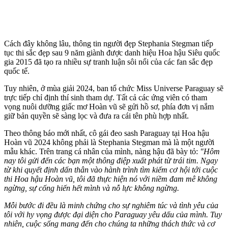
Cách đây không lâu, thông tin người đẹp Stephania Stegman tiếp
tục thi sắc đẹp sau 9 năm giành được danh hiệu Hoa hậu Siêu quốc
gia 2015 đã tạo ra nhiều sự tranh luận sôi nổi của các fan sắc đẹp
quốc tế.
Tuy nhiên, ở mùa giải 2024, ban tổ chức Miss Universe Paraguay sẽ
trực tiếp chỉ định thí sinh tham dự. Tất cả các ứng viên có tham
vọng nuôi dưỡng giấc mơ Hoàn vũ sẽ gửi hồ sơ, phía đơn vị nắm
giữ bản quyền sẽ sàng lọc và đưa ra cái tên phù hợp nhất.
Theo thông báo mới nhất, cô gái đeo sash Paraguay tại Hoa hậu
Hoàn vũ 2024 không phải là Stephania Stegman mà là một người
mẫu khác. Trên trang cá nhân của mình, nàng hậu đã bày tỏ:
"Hôm
nay tôi gửi đến các bạn một thông điệp xuất phát từ trái tim. Ngay
từ khi quyết định dấn thân vào hành trình tìm kiếm cơ hội tới cuộc
thi Hoa hậu Hoàn vũ, tôi đã thực hiện nó với niềm đam mê không
ngừng, sự cống hiến hết mình và nỗ lực không ngừng.
Mỗi bước đi đều là minh chứng cho sự nghiêm túc và tình yêu của
tôi với hy vọng được đại diện cho Paraguay yêu dấu của mình. Tuy
nhiên, cuộc sống mang đến cho chúng ta những thách thức và cơ