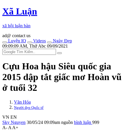
Xã Luận
xã hội luận bàn
ad@ contact us
Luyện IQ
Videos
Ngày Đẹp
09:09:09 AM, Thứ Abc 09/09/2021
Cựu Hoa hậu Siêu quốc gia
2015 dập tắt giấc mơ Hoàn vũ
ở tuổi 32
Văn Hóa
Người đẹp Quốc tế
VN
EN
Sky Nguyen
30/05/24 09:09am
nguồn
bình luận
999
A-
A
A+