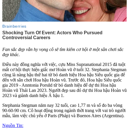
Fan sắc đẹp vẫn hy vọng cô sẽ tìm kiếm cơ hội ở một sân chơi sắc
đẹp khác.
Điều này đồng nghĩa với việc, cựu Miss Supranational 2015 đã tuột
mất cơ hội thực hiện giấc mơ Hoàn vũ ở tuổi 32. Stephania Stegman
cũng là nàng hậu thứ hai từ bỏ danh hiệu Hoa hậu Siêu quốc gia để
đến với sân chơi Hoa hậu Hoàn vũ. Trước đó, Hoa hậu Siêu quốc
gia 2019 - Anntonia Porsild từ bỏ danh hiệu để dự thi Hoa hậu
Hoàn vũ Thái Lan 2023. Người đẹp sau đó dự thi Hoa hậu Hoàn vũ
2023 và giành danh hiệu Á hậu 1.
Stephania Stegman năm nay 32 tuổi, cao 1,77 m và số đo ba vòng
90-60-90 cm. Cô hoạt động trong ngành thời trang với vai trò người
mẫu, làm việc chủ yếu ở Paris (Pháp) và Buenos Aires (Argentina).
Nguồn Tin: