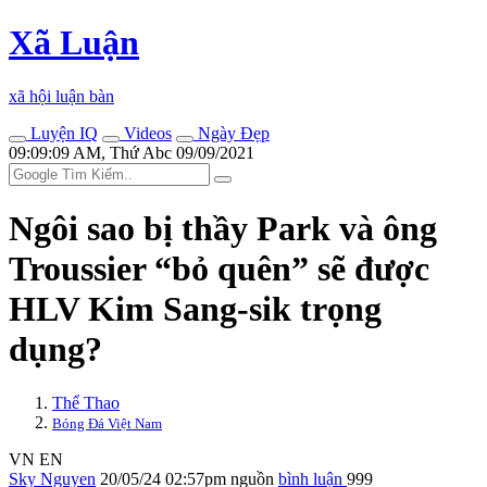
Xã Luận
xã hội luận bàn
Luyện IQ
Videos
Ngày Đẹp
09:09:09 AM, Thứ Abc 09/09/2021
Ngôi sao bị thầy Park và ông
Troussier “bỏ quên” sẽ được
HLV Kim Sang-sik trọng
dụng?
Thể Thao
Bóng Đá Việt Nam
VN
EN
Sky Nguyen
20/05/24 02:57pm
nguồn
bình luận
999