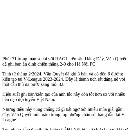
Phút 71 trong màn so tài với HAGL trên sân Hàng Đẫy, Văn Quyết
đã ghi bàn ấn định chiến thắng 2-0 cho Hà Nội FC.
Tính từ tháng 2/2024, Văn Quyết đã ghi 3 bàn và có đến 6 đường
kiến tạo tại V-League 2023-2024. Đây là thành tích rất đáng nể với
một cầu thủ đã bước sang tuổi 32.
Hiệu suất ghi bàn/kiến tạo của anh lúc này còn tốt hơn so với nhiều
tiền đạo đội tuyển Việt Nam.
Nhưng điều này cũng chẳng có gì bất ngờ bởi nhiều mùa giải gần
đây, Văn Quyết luôn nằm trong top những chân sút hàng đầu tại V-
League.
Tuy nhiên, tiền đạo thuộc biên chế Hà Nội FC lại chưa bao giờ là sự