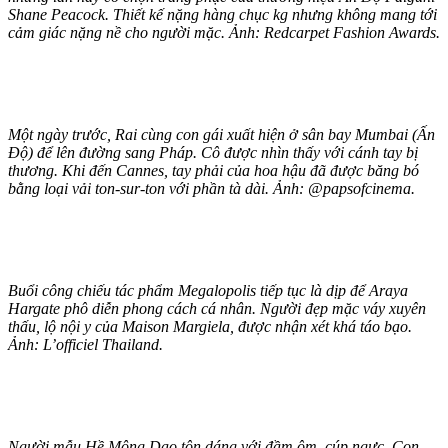
Shane Peacock. Thiết kế nặng hàng chục kg nhưng không mang tới
cảm giác nặng nề cho người mặc. Ảnh: Redcarpet Fashion Awards.
Một ngày trước, Rai cùng con gái xuất hiện ở sân bay Mumbai (Ấn
Độ) để lên đường sang Pháp. Cô được nhìn thấy với cánh tay bị
thương. Khi đến Cannes, tay phải của hoa hậu đã được băng bó
bằng loại vải ton-sur-ton với phần tà dài. Ảnh: @papsofcinema.
Buổi công chiếu tác phẩm Megalopolis tiếp tục là dịp để Araya
Hargate phô diễn phong cách cá nhân. Người đẹp mặc váy xuyên
thấu, lộ nội y của Maison Margiela, được nhận xét khá táo bạo.
Ảnh: L’officiel Thailand.
Người mẫu Hề Mộng Dao tôn dáng với đầm ôm, cúp ngực. Con