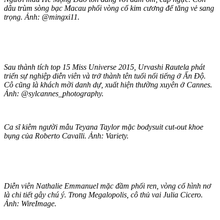
dâu trùm sòng bạc Macau phối vòng cổ kim cương để tăng vẻ sang
trọng. Ảnh: @mingxi11.
Sau thành tích top 15 Miss Universe 2015, Urvashi Rautela phát
triển sự nghiệp diễn viên và trở thành tên tuổi nổi tiếng ở Ấn Độ.
Cô cũng là khách mời danh dự, xuất hiện thường xuyên ở Cannes.
Ảnh: @sylcannes_photography.
Ca sĩ kiêm người mẫu Teyana Taylor mặc bodysuit cut-out khoe
bụng của Roberto Cavalli. Ảnh: Variety.
Diễn viên Nathalie Emmanuel mặc đầm phối ren, vòng cổ hình nơ
là chi tiết gây chú ý. Trong Megalopolis, cô thủ vai Julia Cicero.
Ảnh: WireImage.