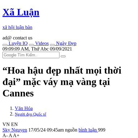
Xã Luận
xã hội luận bàn
ad@ contact us
Luyện IQ
Videos
Ngày Đẹp
09:09:09 AM, Thứ Abc 09/09/2021
“Hoa hậu đẹp nhất mọi thời
đại” mặc váy mạ vàng tại
Cannes
Văn Hóa
Người đẹp Quốc tế
VN
EN
Sky Nguyen
17/05/24 09:45am
nguồn
bình luận
999
A-
A
A+