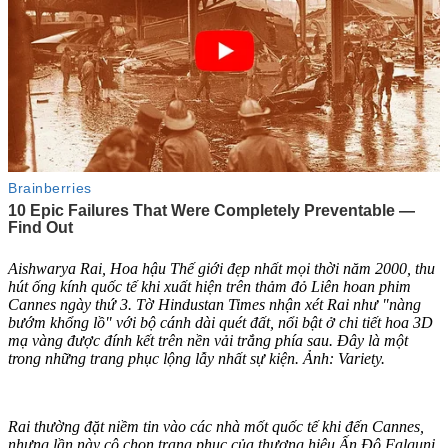
Aishwarya Rai, Hoa hậu Thế giới đẹp nhất mọi thời năm 2000, thu
hút ống kính quốc tế khi xuất hiện trên thảm đỏ Liên hoan phim
Cannes ngày thứ 3. Tờ Hindustan Times nhận xét Rai như "nàng
bướm khổng lồ" với bộ cánh dài quét đất, nổi bật ở chi tiết hoa 3D
mạ vàng được đính kết trên nền vải trắng phía sau. Đây là một
trong những trang phục lộng lẫy nhất sự kiện. Ảnh: Variety.
Rai thường đặt niềm tin vào các nhà mốt quốc tế khi đến Cannes,
nhưng lần này cô chọn trang phục của thương hiệu Ấn Độ Falguni