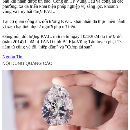
Sau khi nhận được tin báo, Công an TP Vũng Tàu và công an các
phường, xã đã triển khai biện pháp nghiệp vụ sàng lọc, khoanh
vùng và truy bắt được P.V.L.
Tại cơ quan công an, đối tượng P.V.L. khai nhận đã thực hiện hành
vi xâ‌ּm hạ‌ּi tìn‌ּh dụ‌ּc 2 người phụ nữ trên.
Đáng nói, đối tượng P.V.L. mới ra tù ngày 10/4/2024 do trước đó
(năm 2014) L. đã bị TAND tỉnh Bà Rịa-Vũng Tàu tuyên phạt 13
năm tù cũng về tội "hiế‌ּp dâ‌ּm" và "Cướp tài sản".
Nguồn Tin: