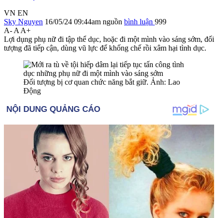
VN
EN
Sky Nguyen
16/05/24 09:44am
nguồn
bình luận
999
A-
A
A+
Lợi dụng phụ nữ đi tập thể dục, hoặc đi một mình vào sáng sớm, đối
tượng đã tiếp cận, dùng vũ lực để khống chế rồi xâ‌ּm hạ‌ּi tìn‌ּh dụ‌ּc.
Đối tượng bị cơ quan chức năng bắt giữ. Ảnh: Lao
Động