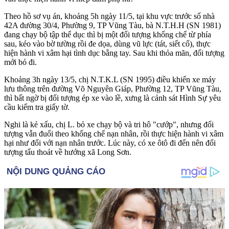
Theo hồ sơ vụ án, khoảng 5h ngày 11/5, tại khu vực trước số nhà
42A đường 30/4, Phường 9, TP Vũng Tàu, bà N.T.H.H (SN 1981)
đang chạy bộ tập thể dục thì bị một đối tượng khống chế từ phía
sau, kéo vào bờ tường rồi đe dọa, dùng vũ lực (tát, siế‌t c‌ổ), thực
hiện hành vi xâ‌ּm hạ‌ּi tìn‌ּh dụ‌ּc bằng tay. Sau khi thỏ‌a mã‌n, đối tượng
mới bỏ đi.
Khoảng 3h ngày 13/5, chị N.T.K.L (SN 1995) điều khiển xe máy
lưu thông trên đường Võ Nguyên Giáp, Phường 12, TP Vũng Tàu,
thì bất ngờ bị đối tượng ép xe vào lề, xưng là cảnh sát Hình Sự yêu
cầu kiểm tra giấy tờ.
Nghi là kẻ xấu, chị L. bỏ xe chạy bộ và tri hô "cướp", nhưng đối
tượng vẫn đuổi theo khống chế nạn nhân, rồi thực hiện hành vi xâ‌ּm
hạ‌ּi như đối với nạn nhân trước. Lúc này, có xe ôtô đi đến nên đối
tượng tẩu thoát về hướng xã Long Sơn.