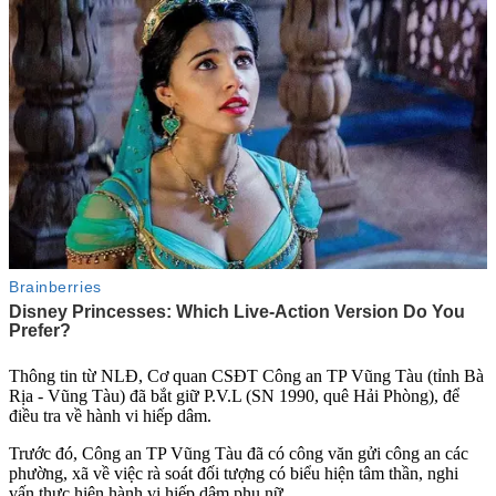
Thông tin từ NLĐ, Cơ quan CSĐT Công an TP Vũng Tàu (tỉnh Bà
Rịa - Vũng Tàu) đã bắt giữ P.V.L (SN 1990, quê Hải Phòng), để
điều tra về hành vi hiế‌ּp dâ‌ּm.
Trước đó, Công an TP Vũng Tàu đã có công văn gửi công an các
phường, xã về việc rà soát đối tượng có biểu hiện tâm thần, nghi
vấn thực hiện hành vi hiế‌ּp dâ‌ּm phụ nữ.