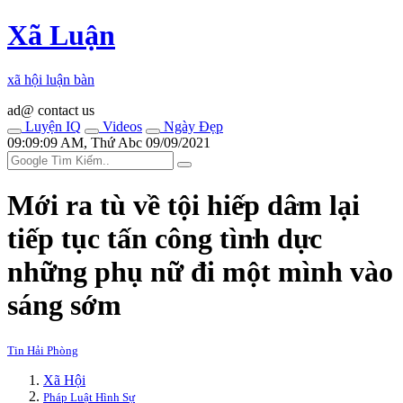
Xã Luận
xã hội luận bàn
ad@ contact us
Luyện IQ
Videos
Ngày Đẹp
09:09:09 AM, Thứ Abc 09/09/2021
Mới ra tù về tội hiế‌ּp dâ‌ּm lại
tiếp tục tấn công tìn‌ּh dụ‌ּc
những phụ nữ đi một mình vào
sáng sớm
Tin Hải Phòng
Xã Hội
Pháp Luật Hình Sự