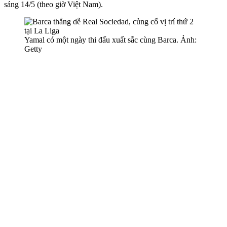
sáng 14/5 (theo giờ Việt Nam).
Yamal có một ngày thi đấu xuất sắc cùng Barca. Ảnh:
Getty