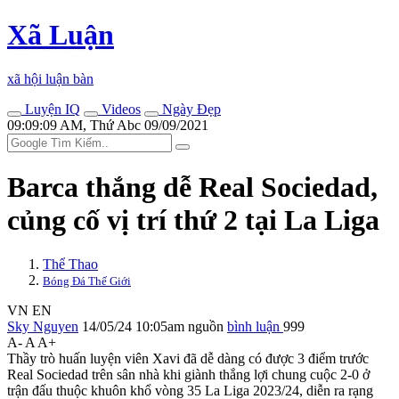
Xã Luận
xã hội luận bàn
Luyện IQ
Videos
Ngày Đẹp
09:09:09 AM, Thứ Abc 09/09/2021
Barca thắng dễ Real Sociedad,
củng cố vị trí thứ 2 tại La Liga
Thể Thao
Bóng Đá Thế Giới
VN
EN
Sky Nguyen
14/05/24 10:05am
nguồn
bình luận
999
A-
A
A+
Thầy trò huấn luyện viên Xavi đã dễ dàng có được 3 điểm trước
Real Sociedad trên sân nhà khi giành thắng lợi chung cuộc 2-0 ở
trận đấu thuộc khuôn khổ vòng 35 La Liga 2023/24, diễn ra rạng