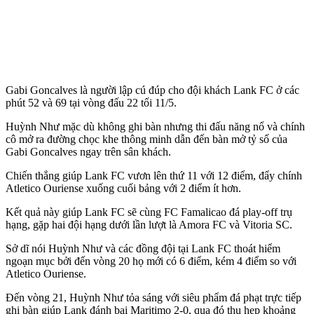
Gabi Goncalves là người lập cú đúp cho đội khách Lank FC ở các
phút 52 và 69 tại vòng đấu 22 tối 11/5.
Huỳnh Như mặc dù không ghi bàn nhưng thi đấu năng nổ và chính
cô mở ra đường chọc khe thông minh dẫn đến bàn mở tỷ số của
Gabi Goncalves ngay trên sân khách.
Chiến thắng giúp Lank FC vươn lên thứ 11 với 12 điểm, đẩy chính
Atletico Ouriense xuống cuối bảng với 2 điểm ít hơn.
Kết quả này giúp Lank FC sẽ cùng FC Famalicao đá play-off trụ
hạng, gặp hai đội hạng dưới lần lượt là Amora FC và Vitoria SC.
Sở dĩ nói Huỳnh Như và các đồng đội tại Lank FC thoát hiểm
ngoạn mục bởi đến vòng 20 họ mới có 6 điểm, kém 4 điểm so với
Atletico Ouriense.
Đến vòng 21, Huỳnh Như tỏa sáng với siêu phẩm đá phạt trực tiếp
ghi bàn giúp Lank đánh bại Maritimo 2-0, qua đó thu hẹp khoảng