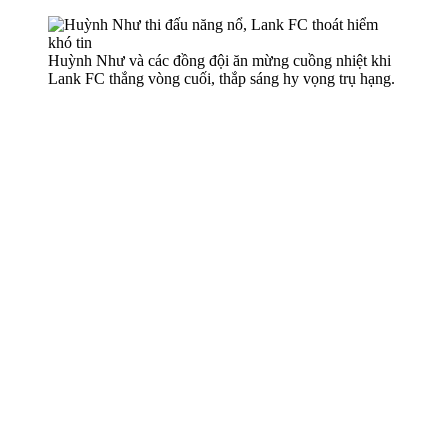
Huỳnh Như và các đồng đội ăn mừng cuồng nhiệt khi
Lank FC thắng vòng cuối, thắp sáng hy vọng trụ hạng.