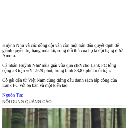
Huỳnh Như và các đồng đội vẫn còn một trận đấu quyết định để
giành quyền trụ hạng mùa tới, song đối thủ của họ là đội hạng dưới
Amora.
Cá nhân Huỳnh Như mùa giải vừa qua chơi cho Lank FC tổng
cộng 23 trận với 1.929 phút, trung bình 83,87 phút mỗi trận.
Cô gái đến từ Việt Nam cũng đứng đầu danh sách lập công của
Lank FC với ba bàn và một kiến tạo.
Nguồn Tin: