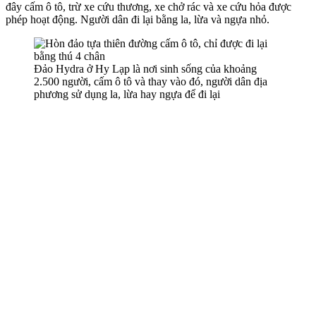
đây cấm ô tô, trừ xe cứu thương, xe chở rác và xe cứu hỏa được
phép hoạt động. Người dân đi lại bằng la, lừa và ngựa nhỏ.
Đảo Hydra ở Hy Lạp là nơi sinh sống của khoảng
2.500 người, cấm ô tô và thay vào đó, người dân địa
phương sử dụng la, lừa hay ngựa để đi lại