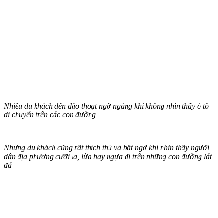
Nhiều du khách đến đảo thoạt ngỡ ngàng khi không nhìn thấy ô tô
di chuyển trên các con đường
Nhưng du khách cũng rất thích thú và bất ngờ khi nhìn thấy người
dân địa phương cưỡi la, lừa hay ngựa đi trên những con đường lát
đá