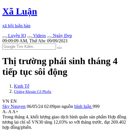
Xã Luận
xã hội luận bàn
Luyện IQ
Videos
Ngày Đẹp
09:09:09 AM, Thứ Abc 09/09/2021
Thị trường phái sinh tháng 4
tiếp tục sôi động
Kinh Tế
Chứng Khoán Cổ Phiếu
VN
EN
Sky Nguyen
06/05/24 02:09pm
nguồn
bình luận
999
A-
A
A+
Trong tháng 4, khối lượng giao dịch bình quân sản phẩm Hợp đồng
tương lai chỉ số VN30 tăng 12,03% so với tháng trước, đạt 269.402
hợp đồng/phiên.