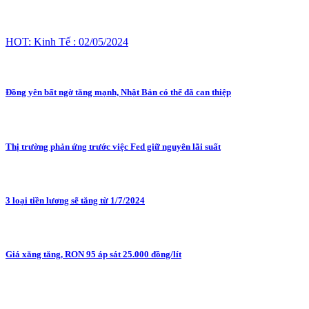
HOT: Kinh Tế : 02/05/2024
Đồng yên bất ngờ tăng mạnh, Nhật Bản có thể đã can thiệp
Thị trường phản ứng trước việc Fed giữ nguyên lãi suất
3 loại tiền lương sẽ tăng từ 1/7/2024
Giá xăng tăng, RON 95 áp sát 25.000 đồng/lít