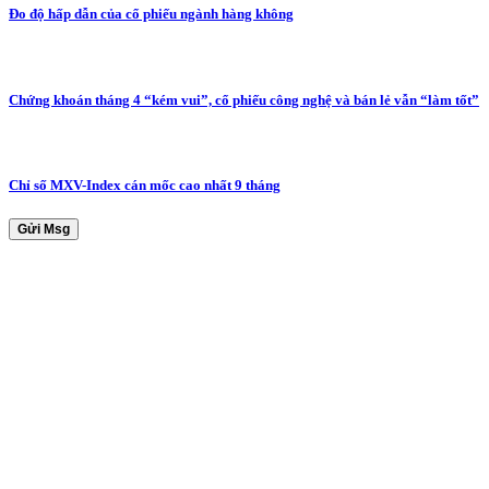
Đo độ hấp dẫn của cổ phiếu ngành hàng không
Chứng khoán tháng 4 “kém vui”, cổ phiếu công nghệ và bán lẻ vẫn “làm tốt”
Chỉ số MXV-Index cán mốc cao nhất 9 tháng
Gửi Msg