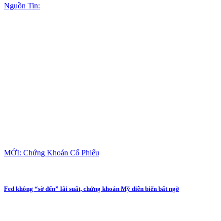
Nguồn Tin:
MỚI: Chứng Khoán Cổ Phiếu
Fed không “sờ đến” lãi suất, chứng khoán Mỹ diễn biến bất ngờ