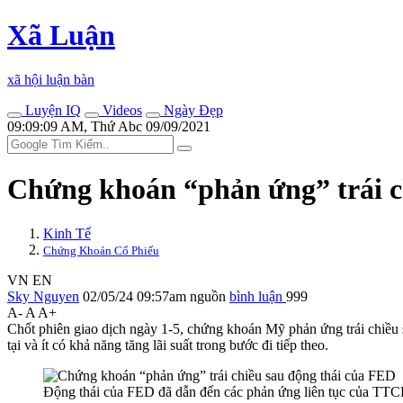
Xã Luận
xã hội luận bàn
Luyện IQ
Videos
Ngày Đẹp
09:09:09 AM, Thứ Abc 09/09/2021
Chứng khoán “phản ứng” trái c
Kinh Tế
Chứng Khoán Cổ Phiếu
VN
EN
Sky Nguyen
02/05/24 09:57am
nguồn
bình luận
999
A-
A
A+
Chốt phiên giao dịch ngày 1-5, chứng khoán Mỹ phản ứng trái chiều 
tại và ít có khả năng tăng lãi suất trong bước đi tiếp theo.
Động thái của FED đã dẫn đến các phản ứng liên tục của TT