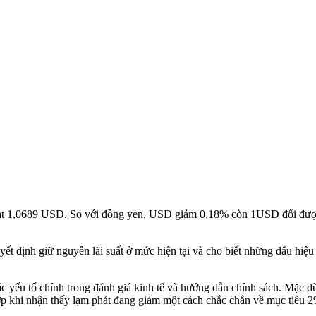
đạt 1,0689 USD. So với đồng yen, USD giảm 0,18% còn 1USD đổi đượ
t định giữ nguyên lãi suất ở mức hiện tại và cho biết những dấu hiệu đ
yếu tố chính trong đánh giá kinh tế và hướng dẫn chính sách. Mặc dù 
hợp khi nhận thấy lạm phát đang giảm một cách chắc chắn về mục tiêu 2