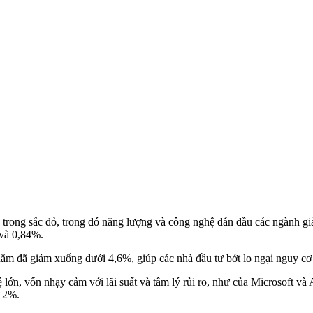
c trong sắc đỏ, trong đó năng lượng và công nghệ dẫn đầu các ngành gi
 và 0,84%.
 năm đã giảm xuống dưới 4,6%, giúp các nhà đầu tư bớt lo ngại nguy cơ
lớn, vốn nhạ‌y cả‌m với lãi suất và tâm lý rủi ro, như của Microsoft 
n 2%.