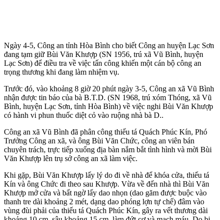
Ngày 4-5, Công an tỉnh Hòa Bình cho biết Công an huyện Lạc Sơn
đang tạm giữ Bùi Văn Khượp (SN 1956, trú xã Vũ Bình, huyện
Lạc Sơn) để điều tra về việc tấn công khiến một cán bộ công an
trọng thương khi đang làm nhiệm vụ.
Trước đó, vào khoảng 8 giờ 20 phút ngày 3-5, Công an xã Vũ Bình
nhận được tin báo của bà B.T.D. (SN 1968, trú xóm Thóng, xã Vũ
Bình, huyện Lạc Sơn, tỉnh Hòa Bình) về việc nghi Bùi Văn Khượp
có hành vi phun thuốc diệt cỏ vào ruộng nhà bà D..
Công an xã Vũ Bình đã phân công thiếu tá Quách Phúc Kín, Phó
Trưởng Công an xã, và ông Bùi Văn Chức, công an viên bán
chuyên trách, trực tiếp xuống địa bàn nắm bắt tình hình và mời Bùi
Văn Khượp lên trụ sở công an xã làm việc.
Khi gặp, Bùi Văn Khượp lấy lý do đi về nhà để khóa cửa, thiếu tá
Kín và ông Chức đi theo sau Khượp. Vừa về đến nhà thì Bùi Văn
Khượp mở cửa và bất ngờ lấy dao nhọn (dao găm được buộc vào
thanh tre dài khoảng 2 mét, dạng dao phóng lợn tự chế) đâm vào
vùng đùi phải của thiếu tá Quách Phúc Kín, gây ra vết thương dài
khoảng 10 cm, sâu khoảng 15 cm, làm đứt cơ và mạch máu. Do bị