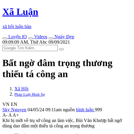
Xã Luận
xã hội luận bàn
Luyện IQ
Videos
Ngày Đẹp
09:09:09 AM, Thứ Abc 09/09/2021
Bất ngờ đâm trọng thương
thiếu tá công an
Xã Hội
Pháp Luật Hình Sự
VN
EN
Sky Nguyen
04/05/24 09:11am
nguồn
bình luận
999
A-
A
A+
Khi bị mời về trụ sở công an làm việc, Bùi Văn Khượp bất ngờ
dùng dao đâm một thiếu tá công an trọng thương