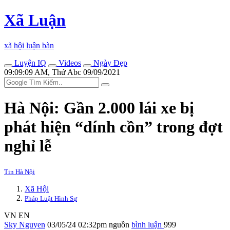
Xã Luận
xã hội luận bàn
Luyện IQ
Videos
Ngày Đẹp
09:09:09 AM, Thứ Abc 09/09/2021
Hà Nội: Gần 2.000 lái xe bị
phát hiện “dính cồn” trong đợt
nghỉ lễ
Tin Hà Nội
Xã Hội
Pháp Luật Hình Sự
VN
EN
Sky Nguyen
03/05/24 02:32pm
nguồn
bình luận
999