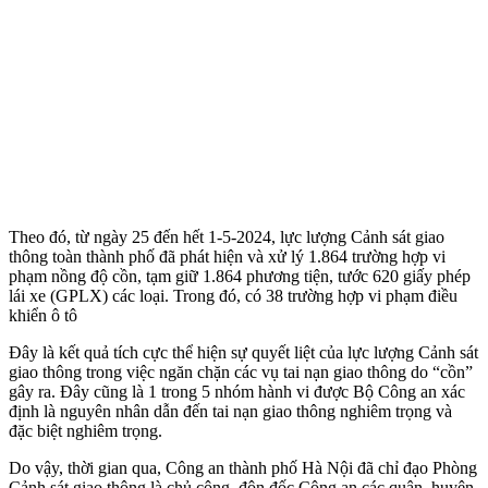
Theo đó, từ ngày 25 đến hết 1-5-2024, lực lượng Cảnh sát giao
thông toàn thành phố đã phát hiện và xử lý 1.864 trường hợp vi
phạm nồng độ cồn, tạm giữ 1.864 phương tiện, tước 620 giấy phép
lái xe (GPLX) các loại. Trong đó, có 38 trường hợp vi phạm điều
khiển ô tô
Đây là kết quả tích cực thể hiện sự quyết liệt của lực lượng Cảnh sát
giao thông trong việc ngăn chặn các vụ tai nạn giao thông do “cồn”
gây ra. Đây cũng là 1 trong 5 nhóm hành vi được Bộ Công an xác
định là nguyên nhân dẫn đến tai nạn giao thông nghiêm trọng và
đặc biệt nghiêm trọng.
Do vậy, thời gian qua, Công an thành phố Hà Nội đã chỉ đạo Phòng
Cảnh sát giao thông là chủ công, đôn đốc Công an các quận, huyện,