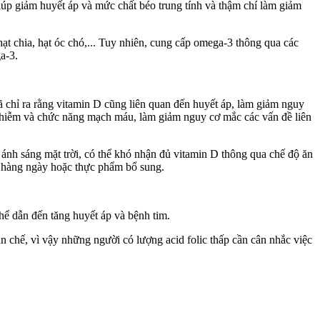
 giúp giảm huyết áp và mức chất béo trung tính và thậm chí làm giảm
 hạt chia, hạt óc chó,... Tuy nhiên, cung cấp omega-3 thông qua các
a-3.
 chỉ ra rằng vitamin D cũng liên quan đến huyết áp, làm giảm nguy
m nhiễm và chức năng mạch máu, làm giảm nguy cơ mắc các vấn đề liên
ánh sáng mặt trời, có thể khó nhận đủ vitamin D thông qua chế độ ăn
ẩm hàng ngày hoặc thực phẩm bổ sung.
ể dẫn đến tăng huyết áp và bệnh tim.
ạn chế, vì vậy những người có lượng acid folic thấp cần cân nhắc việc