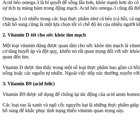
Acid béo omega-3 là bí quyết để sống lâu hơn, khỏe mạnh hơn do có nh
sự tích tụ mảng bám trong động mạch. Acid béo omega-3 cũng đã đượ
Omega-3 có nhiều trong các loại thực phẩm như cá béo (cá hồi, cá ngừ, 
chất bổ sung cũng là một lựa chọn tốt vì chế độ ăn của nhiều người 
2. Vitamin D tốt cho sức khỏe tim mạch
Một loại vitamin đáng được quan tâm cho sức khỏe tim mạch là vitam
cơ tăng huyết áp và đột quỵ, khiến nó rất quan trọng đối với sức kh
quan đến tim.
Vitamin D được tìm thấy trong một số loại thực phẩm bao gồm cá hồi
uống hoặc các nguồn tự nhiên. Ngoài việc tiếp xúc thường xuyên với 
3. Vitamin B9 (acid folic)
Vitamin B9 được sử dụng để chống lại tác động của acid amin homocy
Các loại rau lá xanh và ngũ cốc nguyên hạt là những thực phẩm giúp cả
bổ sung để khắc phục tình trạng thiếu vitamin quan trọng này.