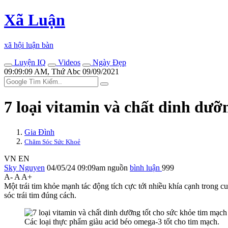
Xã Luận
xã hội luận bàn
Luyện IQ
Videos
Ngày Đẹp
09:09:09 AM, Thứ Abc 09/09/2021
7 loại vitamin và chất dinh dưỡ
Gia Đình
Chăm Sóc Sức Khoẻ
VN
EN
Sky Nguyen
04/05/24 09:09am
nguồn
bình luận
999
A-
A
A+
Một trái tim khỏe mạnh tác động tích cực tới nhiều khía cạnh trong cuộ
sóc trái tim đúng cách.
Các loại thực phẩm giàu acid béo omega-3 tốt cho tim mạch.