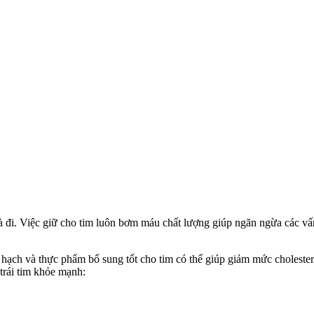
à đi. Việc giữ cho tim luôn bơm máu chất lượng giúp ngăn ngừa các vấn
quả hạch và thực phẩm bổ sung tốt cho tim có thể giúp giảm mức choleste
trái tim khỏe mạnh: