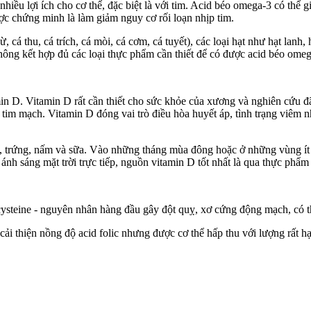
iều lợi ích cho c‌ơ th‌ể, đặc biệt là với tim. Acid béo omega-3 có thể
c chứng minh là làm giảm nguy cơ rối loạn nhịp tim.
cá thu, cá trích, cá mòi, cá cơm, cá tuyết), các loại hạt như hạt lanh,
không kết hợp đủ các loại thực phẩm cần thiết để có được acid béo omeg
in D. Vitamin D rất cần thiết cho sức khỏe của xương và nghiên cứu đã
ỏe tim mạch. Vitamin D đóng vai trò điều hòa huyết áp, tình trạng viê
, trứng, nấm và sữa. Vào những tháng mùa đông hoặc ở những vùng ít 
ánh sáng mặt trời trực tiếp, nguồn vitamin D tốt nhất là qua thực ph
steine - nguyên nhân hàng đầu gây đột quỵ, xơ cứng động mạch, có th
i thiện nồng độ acid folic nhưng được c‌ơ th‌ể hấp thu với lượng rất h