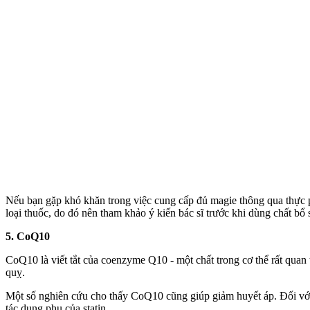
Nếu bạn gặp khó khăn trong việc cung cấp đủ magie thông qua thực p
loại thuốc, do đó nên tham khảo ý kiến bác sĩ trước khi dùng chất bổ
5. CoQ10
CoQ10 là viết tắt của coenzyme Q10 - một chất trong c‌ơ th‌ể rất qu
quỵ.
Một số nghiên cứu cho thấy CoQ10 cũng giúp giảm huyết áp. Đối với
tác dụng phụ của statin.