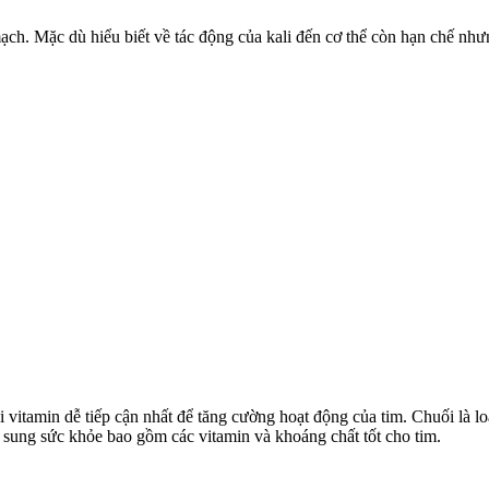
ạch. Mặc dù hiểu biết về tác động của kali đến c‌ơ th‌ể còn hạn chế nh
i vitamin dễ tiếp cận nhất để tăng cường hoạt động của tim. Chuối là l
ổ sung sức khỏe bao gồm các vitamin và khoáng chất tốt cho tim.