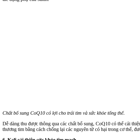
Chất bổ sung CoQ10 có lợi cho trái tim và sức khỏe tổng thể.
Dễ dàng thu được thông qua các chất bổ sung, CoQ10 có thể cải thiệ
thương tim bằng cách chống lại các nguyên tử có hại trong c‌ơ th‌ể, đư
6. Kali cải thiện sức khỏe tim mạch