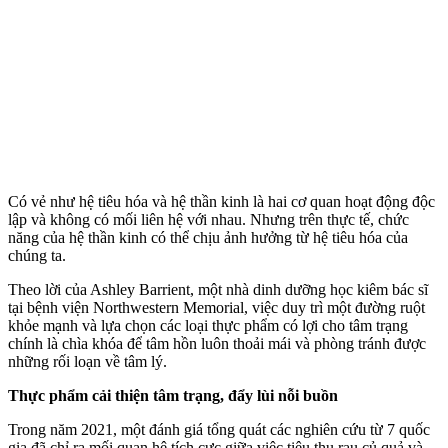
Có vẻ như hệ tiêu hóa và hệ thần kinh là hai cơ quan hoạt động độc
lập và không có mối liên hệ với nhau. Nhưng trên thực tế, chức
năng của hệ thần kinh có thể chịu ảnh hưởng từ hệ tiêu hóa của
chúng ta.
Theo lời của Ashley Barrient, một nhà dinh dưỡng học kiêm bác sĩ
tại bệnh viện Northwestern Memorial, việc duy trì một đường ruột
khỏe mạnh và lựa chọn các loại thực phẩm có lợi cho tâm trạng
chính là chìa khóa để tâm hồn luôn thoải mái và phòng tránh được
những rối loạn về tâm lý.
Thực phẩm cải thiện tâm trạng, đẩy lùi nỗi buồn
Trong năm 2021, một đánh giá tổng quát các nghiên cứu từ 7 quốc
gia đã chỉ ra mối quan hệ tích cực giữa việc tiêu thụ rau củ quả và