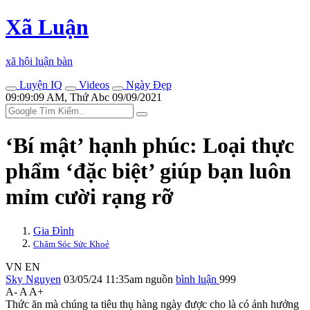
Xã Luận
xã hội luận bàn
Luyện IQ
Videos
Ngày Đẹp
09:09:09 AM, Thứ Abc 09/09/2021
‘Bí mật’ hạnh phúc: Loại thực
phẩm ‘đặc biệt’ giúp bạn luôn
mỉm cười rạng rỡ
Gia Đình
Chăm Sóc Sức Khoẻ
VN
EN
Sky Nguyen
03/05/24 11:35am
nguồn
bình luận
999
A-
A
A+
Thức ăn mà chúng ta tiêu thụ hàng ngày được cho là có ảnh hưởng