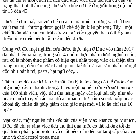
trạng thái tinh thần cũng như sức khỏe c‌ơ th‌ể ở người trong độ tuổi
từ 15 đến 45.
Thực tế cho thấy, so với chế độ ăn chứa nhiều đường và chất béo,
và ít rau củ - thường được gọi là chế độ ăn kiểu phương Tây - một
chế độ ăn giàu rau củ, trái cây và ngũ cốc nguyên hạt có thể giảm
thiểu rủi ro mắc bệnh trầm cảm đến 35%.
Cùng với đó, một nghiên cứu được thực hiện ở Đức vào năm 2017
đã phát hiện ra rằng, trong số 14 nhóm thực phẩm được nghiên cứu,
rau củ là nhóm thực phẩm có hiệu quả nhất trong việc cải thiện tâm
trạng, mang đến cảm giác hạnh phúc, kế đến là các sản phẩm từ ngũ
cốc như bánh mì, pasta, hạt ngũ cốc,...
Thêm vào đó, các lợi ích về mặt tâm lý khác cũng có thể được cảm
nhận một cách nhanh chóng. Theo một nghiên cứu với sự tham gia
của 100 sinh viên, việc tiêu thụ hàng ngày các loại trái cây như táo
hoặc chuối thay vì các loại đồ ăn nhanh như bánh socola xốp hoặc
khoai tây chiên đã giúp giảm cảm giác mệt mỏi và lo âu chỉ sau 10
ngày.
Mặt khác, một nghiên cứu kéo dài của viện Max-Planck tại Munich,
Đức, đã chỉ ra rằng việc tiêu thụ thịt quá mức có thể không tốt do
quá trình phân giải protein và chất béo, dẫn đến sự tăng cấp của acid
uric và cholesterol trong máu.