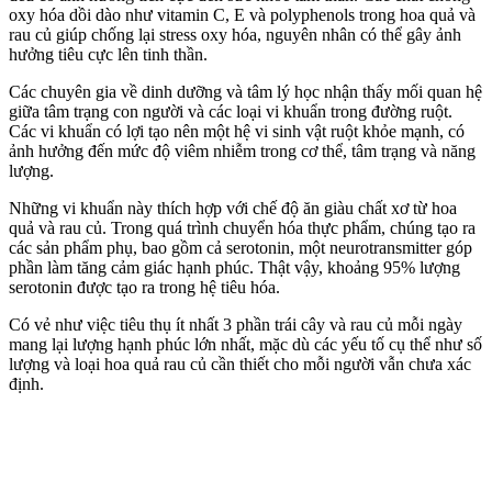
oxy hóa dồi dào như vitamin C, E và polyphenols trong hoa quả và
rau củ giúp chống lại stress oxy hóa, nguyên nhân có thể gây ảnh
hưởng tiêu cực lên tinh thần.
Các chuyên gia về dinh dưỡng và tâm lý học nhận thấy mối quan hệ
giữa tâm trạng con người và các loại vi khuẩn trong đường ruột.
Các vi khuẩn có lợi tạo nên một hệ vi sinh vật ruột khỏe mạnh, có
ảnh hưởng đến mức độ viêm nhiễm trong c‌ơ th‌ể, tâm trạng và năng
lượng.
Những vi khuẩn này thích hợp với chế độ ăn giàu chất xơ từ hoa
quả và rau củ. Trong quá trình chuyển hóa thực phẩm, chúng tạo ra
các sản phẩm phụ, bao gồm cả serotonin, một neurotransmitter góp
phần làm tăng cảm giác hạnh phúc. Thật vậy, khoảng 95% lượng
serotonin được tạo ra trong hệ tiêu hóa.
Có vẻ như việc tiêu thụ ít nhất 3 phần trái cây và rau củ mỗi ngày
mang lại lượng hạnh phúc lớn nhất, mặc dù các yếu tố cụ thể như số
lượng và loại hoa quả rau củ cần thiết cho mỗi người vẫn chưa xác
định.