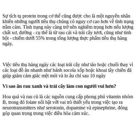
Sự tích tụ protein trong c‌ơ th‌ể cũng được cho là một nguyên nhân
khiến những người tiêu thụ chúng có nguy cơ cao hơn về tình trạng
trầm cảm. Tình trạng này càng trở nên nghiêm trọng hơn nếu lượng
chất xơ, đường - cụ thể là từ rau cải và trái cây tươi, cũng như tinh
bột - chiếm dưới 55% trong tổng lượng thực phẩm tiêu thụ hàng
ngày.
Việc tiêu thụ hàng ngày các loại trái cây như táo hoặc chuối thay vì
các loại đồ ăn nhanh như bánh socola xốp hoặc khoai tây chiên đã
giúp giảm cảm giác mệt mỏi và lo âu chỉ sau 10 ngày
Vì sao ăn rau xanh và trái cây làm con người vui hơn?
Hoa quả và rau củ là các nguồn cung cấp phong phú vitamin nhóm
B, trong đó folate nổi bật với vai trò thiết yếu trong việc tạo ra
neurotransmitters như serotonin, dopamine và epinephrine, đóng
góp quan trọng trong việc điều hòa cảm xúc.