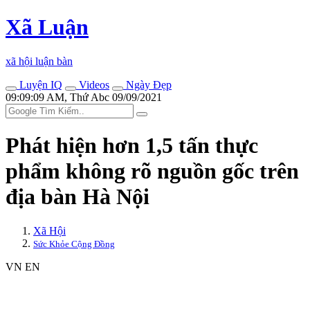
Xã Luận
xã hội luận bàn
Luyện IQ
Videos
Ngày Đẹp
09:09:09 AM, Thứ Abc 09/09/2021
Phát hiện hơn 1,5 tấn thực
phẩm không rõ nguồn gốc trên
địa bàn Hà Nội
Xã Hội
Sức Khỏe Cộng Đồng
VN
EN