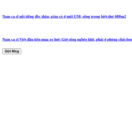
Nam ca sĩ nổi tiếng độc thân, giàu có ở tuổi U50, sống trong biệt thự 400m2
Nam ca sĩ Việt đầu tiên mua xe hơi: Giờ sống nghèo khổ, phải ở phòng chật hẹp
Gửi Msg