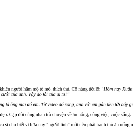
hiến người hâm mộ tò mò, thích thú. Cô nàng tiết lộ: "
Hôm nay Xuân v
ưới của anh. Vậy do lỗi của ai ta?"
ng là ông mai đó em. Từ video đó xong, anh với em gắn liền tới bây gi
đẹp. Cặp đôi cùng nhau trò chuyện về ăn uống, công việc, cuộc sống.
 cho biết vì bữa nay "ngư‌ời tìn‌h" mời nên phải tranh thủ ăn uống n