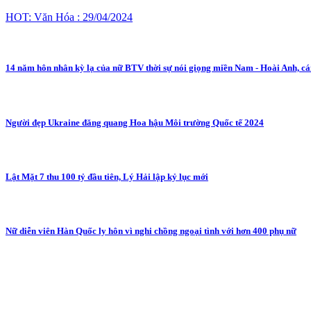
HOT: Văn Hóa : 29/04/2024
14 năm hôn nhân kỳ lạ của nữ BTV thời sự nói giọng miền Nam - Hoài Anh, cái
Người đẹp Ukraine đăng quang Hoa hậu Môi trường Quốc tế 2024
Lật Mặt 7 thu 100 tỷ đầu tiên, Lý Hải lập kỷ lục mới
Nữ diễn viên Hàn Quốc ly hôn vì nghi chồng ngoại tình với hơn 400 phụ nữ