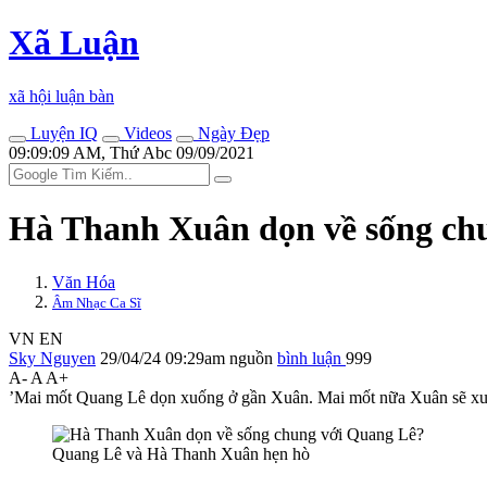
Xã Luận
xã hội luận bàn
Luyện IQ
Videos
Ngày Đẹp
09:09:09 AM, Thứ Abc 09/09/2021
Hà Thanh Xuân dọn về sống ch
Văn Hóa
Âm Nhạc Ca Sĩ
VN
EN
Sky Nguyen
29/04/24 09:29am
nguồn
bình luận
999
A-
A
A+
’Mai mốt Quang Lê dọn xuống ở gần Xuân. Mai mốt nữa Xuân sẽ xuố
Quang Lê và Hà Thanh Xuân hẹn hò