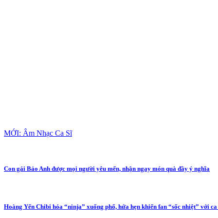
MỚI: Âm Nhạc Ca Sĩ
Con gái Bảo Anh được mọi người yêu mến, nhận ngay món quà đầy ý nghĩa
Hoàng Yến Chibi hóa “ninja” xuống phố, hứa hẹn khiến fan “sốc nhiệt” với c