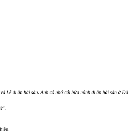
à Lê đi ăn hải sản. Anh có nhớ cái bữa mình đi ăn hải sản ở Đà
ờ".
hiều.