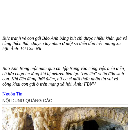
Bức tranh vẽ con gái Bảo Anh bằng bút chì được nhiều khán giả vô
cùng thích thú, chuyền tay nhau ở một số diễn đàn trên mạng xã
hội. Ảnh: Vẽ Con Nít
Bảo Anh trong một năm qua chỉ tập trung vào công việc biểu diễn,
cô lựa chọn im lặng khi bị netizen liên tục "réo tên" vì tin đồn sinh
con. Khi đến đúng thời điểm, nữ ca sĩ mới thừa nhận tin vui và
công khai con gái ở trên mạng xã hội. Ảnh: FBNV
Nguồn Tin: