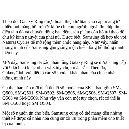
Theo đó, Galaxy Ring được hoàn thiện từ titan cao cấp, mang tới
nhiều tính năng hỗ trợ sức khỏe chi con người: ngoài đo nhịp tim,
điện tâm đồ và chuyển động ban đêm, sản phẩm còn hỗ trợ theo dõi
chu kỳ kinh nguyệt của phái nữ. Được biết, Samsung đã hợp tác với
Natural Cycles để mở rộng thêm chức năng này. Như vậy, nhẫn
thông minh của Samsung gần giống một chiếc đồng hồ thông minh
hiện nay.
Mới đây, Samsung đã xác nhận rằng Galaxy Ring sẽ được cung cấp
với 9 kích cỡ khác nhau và 3 tùy chọn màu sắc. Theo đó,
GalaxyClub vừa tiết lộ các số model khác nhau của chiếc nhẫn
thông minh này.
Cụ thể: báo cáo mới nhất tiết lộ số model của SKU bao gồm SM-
Q500, SM-Q501, SM-Q502, SM-Q505, SM-Q506, SM-Q507, SM-
Q508 và SM-Q509. Như vậy vẫn còn một tùy chọn, rất có thể là
SM-Q503 hoặc SM-Q504.
Một số nguồn tin cho biết, Samsung cũng có thể mang đến những
thiết kế được cá nhân hóa cùng sự tối ưu trong phần mềm cho thiết
bị của mình.