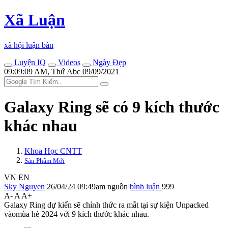
Xã Luận
xã hội luận bàn
Luyện IQ
Videos
Ngày Đẹp
09:09:09 AM, Thứ Abc 09/09/2021
Galaxy Ring sẽ có 9 kích thước
khác nhau
Khoa Học CNTT
Sản Phẩm Mới
VN
EN
Sky Nguyen
26/04/24 09:49am
nguồn
bình luận
999
A-
A
A+
Galaxy Ring dự kiến sẽ chính thức ra mắt tại sự kiện Unpacked
vàomùa hè 2024 với 9 kích thước khác nhau.