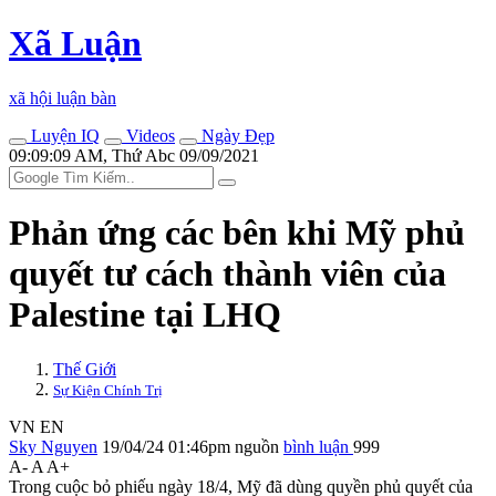
Xã Luận
xã hội luận bàn
Luyện IQ
Videos
Ngày Đẹp
09:09:09 AM, Thứ Abc 09/09/2021
Phản ứng các bên khi Mỹ phủ
quyết tư cách thành viên của
Palestine tại LHQ
Thế Giới
Sự Kiện Chính Trị
VN
EN
Sky Nguyen
19/04/24 01:46pm
nguồn
bình luận
999
A-
A
A+
Trong cuộc bỏ phiếu ngày 18/4, Mỹ đã dùng quyền phủ quyết của