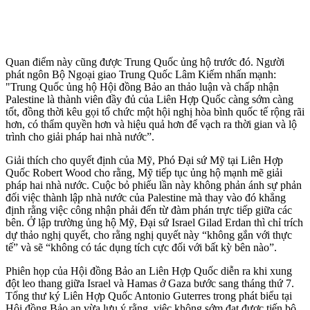
Quan điểm này cũng được Trung Quốc ủng hộ trước đó. Người
phát ngôn Bộ Ngoại giao Trung Quốc Lâm Kiếm nhấn mạnh:
"Trung Quốc ủng hộ Hội đồng Bảo an thảo luận và chấp nhận
Palestine là thành viên đầy đủ của Liên Hợp Quốc càng sớm càng
tốt, đồng thời kêu gọi tổ chức một hội nghị hòa bình quốc tế rộng rãi
hơn, có thẩm quyền hơn và hiệu quả hơn để vạch ra thời gian và lộ
trình cho giải pháp hai nhà nước”.
Giải thích cho quyết định của Mỹ, Phó Đại sứ Mỹ tại Liên Hợp
Quốc Robert Wood cho rằng, Mỹ tiếp tục ủng hộ mạnh mẽ giải
pháp hai nhà nước. Cuộc bỏ phiếu lần này không phản ánh sự phản
đối việc thành lập nhà nước của Palestine mà thay vào đó khẳng
định rằng việc công nhận phải đến từ đàm phán trực tiếp giữa các
bên. Ở lập trường ủng hộ Mỹ, Đại sứ Israel Gilad Erdan thì chỉ trích
dự thảo nghị quyết, cho rằng nghị quyết này “không gắn với thực
tế” và sẽ “không có tác dụng tích cực đối với bất kỳ bên nào”.
Phiên họp của Hội đồng Bảo an Liên Hợp Quốc diễn ra khi xung
đột leo thang giữa Israel và Hamas ở Gaza bước sang tháng thứ 7.
Tổng thư ký Liên Hợp Quốc Antonio Guterres trong phát biểu tại
Hội đồng Bảo an vừa lưu ý rằng, việc không sớm đạt được tiến bộ