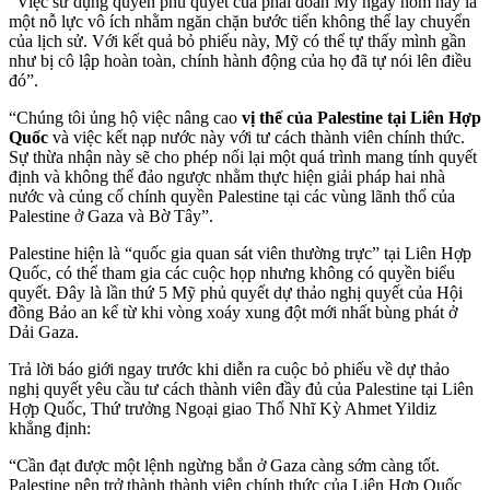
“Việc sử dụng quyền phủ quyết của phái đoàn Mỹ ngày hôm nay là
một nỗ lực vô ích nhằm ngăn chặn bước tiến không thể lay chuyển
của lịch sử. Với kết quả bỏ phiếu này, Mỹ có thể tự thấy mình gần
như bị cô lập hoàn toàn, chính hành động của họ đã tự nói lên điều
đó”.
“Chúng tôi ủng hộ việc nâng cao
vị thế của Palestine tại Liên Hợp
Quốc
và việc kết nạp nước này với tư cách thành viên chính thức.
Sự thừa nhận này sẽ cho phép nối lại một quá trình mang tính quyết
định và không thể đảo ngược nhằm thực hiện giải pháp hai nhà
nước và củng cố chính quyền Palestine tại các vùng lãnh thổ của
Palestine ở Gaza và Bờ Tây”.
Palestine hiện là “quốc gia quan sát viên thường trực” tại Liên Hợp
Quốc, có thể tham gia các cuộc họp nhưng không có quyền biểu
quyết. Đây là lần thứ 5 Mỹ phủ quyết dự thảo nghị quyết của Hội
đồng Bảo an kể từ khi vòng xoáy xung đột mới nhất bùng phát ở
Dải Gaza.
Trả lời báo giới ngay trước khi diễn ra cuộc bỏ phiếu về dự thảo
nghị quyết yêu cầu tư cách thành viên đầy đủ của Palestine tại Liên
Hợp Quốc, Thứ trưởng Ngoại giao Thổ Nhĩ Kỳ Ahmet Yildiz
khẳng định:
“Cần đạt được một lệnh ngừng bắn ở Gaza càng sớm càng tốt.
Palestine nên trở thành thành viên chính thức của Liên Hợp Quốc