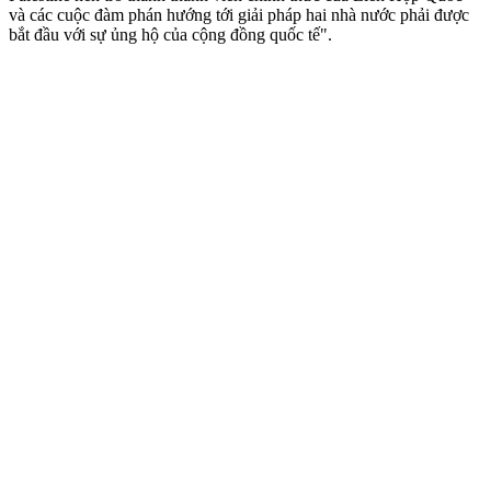
và các cuộc đàm phán hướng tới giải pháp hai nhà nước phải được
bắt đầu với sự ủng hộ của cộng đồng quốc tế".