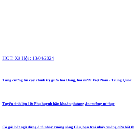
HOT: Xã Hội : 13/04/2024
Tăng cường tin cậy chính trị giữa hai Đảng, hai nước Việt Nam - Trung Quốc
Tuyển sinh lớp 10: Phụ huynh băn khoăn phương án trường tư thục
Cô gái bất ngờ dừng ô tô nhảy xuống sông Cầu, bạn trai nhảy xuống cứu bất t