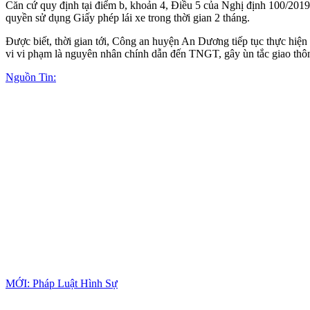
Căn cứ quy định tại điểm b, khoản 4, Điều 5 của Nghị định 100/201
quyền sử dụng Giấy phép lái xe trong thời gian 2 tháng.
Được biết, thời gian tới, Công an huyện An Dương tiếp tục thực hiệ
vi vi phạm là nguyên nhân chính dẫn đến TNGT, gây ùn tắc giao thôn
Nguồn Tin:
MỚI: Pháp Luật Hình Sự