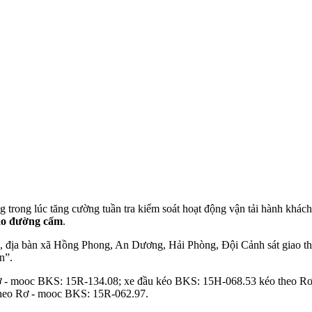
trong lúc tăng cường tuần tra kiểm soát hoạt động vận tải hành khách 
ào đường cấm
.
địa bàn xã Hồng Phong, An Dương, Hải Phòng, Đội Cảnh sát giao thông 
n”.
ơ - mooc BKS: 15R-134.08; xe đầu kéo BKS: 15H-068.53 kéo theo R
heo Rơ - mooc BKS: 15R-062.97.