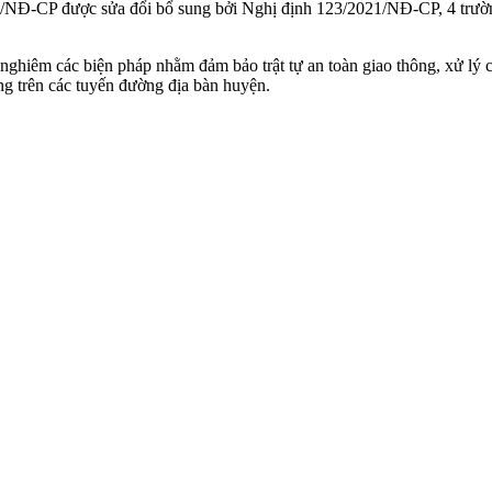
9/NĐ-CP được sửa đổi bổ sung bởi Nghị định 123/2021/NĐ-CP, 4 trường
n nghiêm các biện pháp nhằm đảm bảo trật tự an toàn giao thông, xử l
g trên các tuyến đường địa bàn huyện.