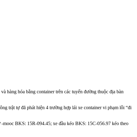
và hàng hóa bằng container trên các tuyến đường thu‌ộc đị‌a bàn
trật tự đã phát hiện 4 trường hợp lái xe container vi phạm lỗi “đi
ơ -mooc BKS: 15R-094.45; xe đầu kéo BKS: 15C-056.97 kéo theo