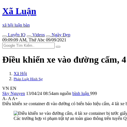
Xã Luận
xã hội luận bàn
Luyện IQ
Videos
Ngày Đẹp
09:09:09 AM, Thứ Abc 09/09/2021
Điều khiển xe vào đường cấm, 4 l
Xã Hội
Pháp Luật Hình Sự
VN
EN
Sky Nguyen
13/04/24 08:54am
nguồn
bình luận
999
A-
A
A+
Điều khiển xe container đi vào đường có biển báo hiệu cấm, 4 lái xe 
Các trường hợp vi phạm trật tự an toàn giao thông trên tuy