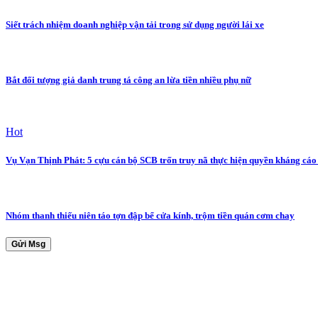
Siết trách nhiệm doanh nghiệp vận tải trong sử dụng người lái xe
Bắt đối tượng giả danh trung tá công an lừa tiền nhiều phụ nữ
Hot
Vụ Vạn Thịnh Phát: 5 cựu cán bộ SCB trốn truy nã thực hiện quyền kháng cáo
Nhóm thanh thiếu niên táo tợn đập bể cửa kính, trộm tiền quán cơm chay
Gửi Msg