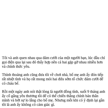
Tôi và anh quen nhau qua đám cưới của một người bạn, lúc đầu chỉ
gọi điện qua lại sau đó thấy hợp nên cả hai gặp gỡ nhau nhiều hơn
và chính thức yêu.
Thỉnh thoảng anh cũng đưa tôi về chơi nhà, bố mẹ anh ấy đón tiếp
rất nhiệt tình và họ rất mong mỏi hai đứa sớm tổ chức đám cưới để
có cháu bế.
Rồi một ngày anh nói thật lòng là người đồn‌g tín‌h, suốt 9 tháng anh
ấy cố gắng yêu thương tôi để có thể chiến thắng chính bản thân
mình và bớt sự lo lắng cho bố mẹ. Nhưng mỗi khi có ý định lại gần
tôi là anh ấy không có cảm giác gì.