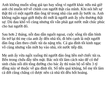
Anh không muốn sống giả tạo hay sống vì người khác nữa mà giờ
anh chỉ muốn trở về chính con người thật của mình. Khi nói hết sự
thật thì có một người đàn ông từ trong nhà của anh ấy bước ra. Anh
không ngần ngại giới thiệu đó mới là người anh ấy yêu thương thật
sự. Dù đau khổ vô cùng nhưng tôi vẫn phải gạt nước mắt chúc phúc
cho hai người đó.
Sau hơn 2 tháng, nỗi đau dần nguôi ngoai, cuộc sống tôi dần bình
ổn trở lại thì mẹ của anh ấy đến nhà tôi, đi bên cạnh là một người
đàn ông cầm theo chiếc túi da nặng trĩu. Cả gia đình tôi kinh ngạc
vô cùng nhưng vẫn mời họ vào nhà, rót nước tiếp đãi.
Mẹ anh ấy vừa ngồi xuống thì người đàn ông liền mở chiếc túi ra.
Bên trong chứa đầy tiền mặt. Bác nói tôi làm cách nào để có thể
sinh cháu nối dõi tông đường cho bác ấy thì toàn bộ số tiền 3 tỷ
đồng này sẽ thuộc về gia đình tôi. Số tiền quá khủng, bố mẹ tôi làm
cả đời cũng chẳng có được nên cả nhà tôi đều hốt hoảng.