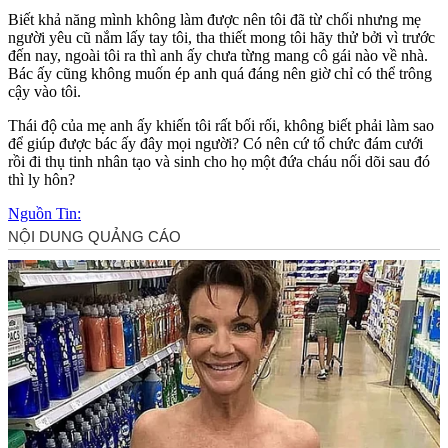
Biết khả năng mình không làm được nên tôi đã từ chối nhưng mẹ
người yêu cũ nắm lấy tay tôi, tha thiết mong tôi hãy thử bởi vì trước
đến nay, ngoài tôi ra thì anh ấy chưa từng mang cô gái nào về nhà.
Bác ấy cũng không muốn ép anh quá đáng nên giờ chỉ có thể trông
cậy vào tôi.
Thái độ của mẹ anh ấy khiến tôi rất bối rối, không biết phải làm sao
để giúp được bác ấy đây mọi người? Có nên cứ tổ chức đám cưới
rồi đi thụ tinh nhân tạo và sinh cho họ một đứa cháu nối dõi sau đó
thì ly hôn?
Nguồn Tin: