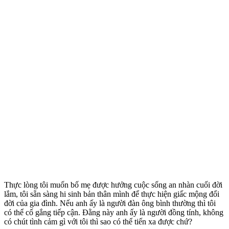
Thực lòng tôi muốn bố mẹ được hưởng cuộc sống an nhàn cuối đời
lắm, tôi sẵn sàng hi sinh bản thân mình để thực hiện giấc mộng đổi
đời của gia đình. Nếu anh ấy là người đàn ông bình thường thì tôi
có thể cố gắng tiếp cận. Đằng này anh ấy là người đồn‌g tín‌h, không
có chút tình cảm gì với tôi thì sao có thể tiến xa được chứ?