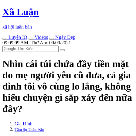
Xã Luận
xã hội luận bàn
Luyện IQ
Videos
Ngày Đẹp
09:09:09 AM, Thứ Abc 09/09/2021
Nhìn cái túi chứa đầy tiền mặt
do mẹ người yêu cũ đưa, cả gia
đình tôi vô cùng lo lắng, không
hiểu chuyện gì sắp xảy đến nữa
đây?
Gia Đình
Tâm Sự Thầm Kín