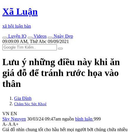
Xã Luận
xã hội luận bàn
Luyện IQ
Videos
Ngày Đẹp
09:09:09 AM, Thứ Abc 09/09/2021
Lưu ý những điều này khi ăn
giá đỗ để tránh rước họa vào
thân
Gia Đình
Chăm Sóc Sức Khoẻ
VN
EN
Sky Nguyen
30/03/24 09:47am
nguồn
bình luận
999
A-
A
A+
Giá đỗ nhìn chung tốt cho hầu hết mọi người bởi chúng chứa nhiều