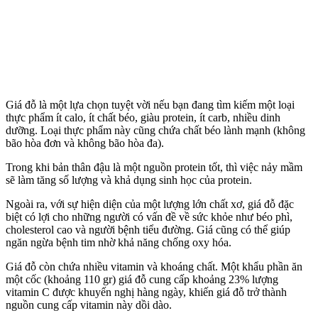
Giá đỗ là một lựa chọn tuyệt vời nếu bạn đang tìm kiếm một loại
thực phẩm ít calo, ít chất béo, giàu protein, ít carb, nhiều dinh
dưỡng. Loại thực phẩm này cũng chứa chất béo lành mạnh (không
bão hòa đơn và không bão hòa đa).
Trong khi bản thân đậu là một nguồn protein tốt, thì việc nảy mầm
sẽ làm tăng số lượng và khả dụng sinh học của protein.
Ngoài ra, với sự hiện diện của một lượng lớn chất xơ, giá đỗ đặc
biệt có lợi cho những người có vấn đề về sức khỏe như béo phì,
cholesterol cao và người bệnh tiểu đường. Giá cũng có thể giúp
ngăn ngừa bệnh tim nhờ khả năng chống oxy hóa.
Giá đỗ còn chứa nhiều vitamin và khoáng chất. Một khẩu phần ăn
một cốc (khoảng 110 gr) giá đỗ cung cấp khoảng 23% lượng
vitamin C được khuyến nghị hàng ngày, khiến giá đỗ trở thành
nguồn cung cấp vitamin này dồi dào.