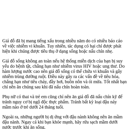
Giá đỗ đã bị mang tiếng xấu trong nhiều năm do có nhiều báo cáo
về việc nhiễm vi khuẩn. Tuy nhiên, tác dụng có hại chỉ được phát
hiện khi chúng được tiêu thụ ở dạng sống hoặc nấu chín nhẹ.
Giá đỗ sống không an toàn nếu hệ thống miễn dịch của bạn bị suy
yếu do bệnh tật, chẳng hạn như nhiễm virus HIV hoặc ung thư. Do
hàm lượng nước cao nên giá đỗ sống có thể chứa vi khuẩn và gây
nhiễm trùng đường ruột. Điều này gây ra các vấn đề về tiêu hóa,
chẳng hạn như tiêu chảy, đầy hơi, buồn nôn và ói mửa. Tốt nhất bạn
chỉ nên ăn chúng sau khi đã nấu chín hoàn toàn.
Phụ nữ có thai và trẻ em cũng chỉ nên ăn giá đỗ đã nấu chín kỹ để
tránh nguy cơ bị ngộ độc thực phẩm. Tránh bất kỳ loại đậu nảy
mầm nào ở trẻ dưới 24 tháng tuổi.
Ngoài ra, những người bị dị ứng với đậu nành không nên ăn mầm
đậu nành. Ngay cả khi bạn khỏe mạnh, hãy rửa sạch mầm dưới
nước trước khi ăn sống.