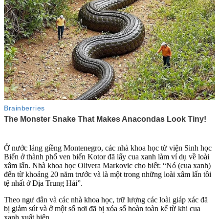
Ở nước láng giềng Montenegro, các nhà khoa học từ viện Sinh học
Biển ở thành phố ven biển Kotor đã lấy cua xanh làm ví dụ về loài
xâ‌m lấ‌n. Nhà khoa học Olivera Markovic cho biết: “Nó (cua xanh)
đến từ khoảng 20 năm trước và là một trong những loài xâ‌m lấ‌n tồi
tệ nhất ở Địa Trung Hải”.
Theo ngư dân và các nhà khoa học, trữ lượng các loài giáp xác đã
bị giảm sút và ở một số nơi đã bị xóa sổ hoàn toàn kể từ khi cua
xanh xuất hiện.