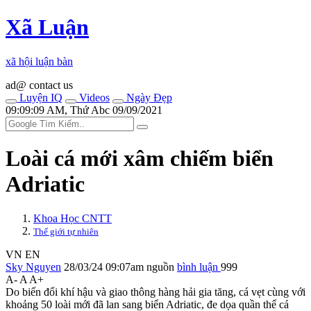
Xã Luận
xã hội luận bàn
ad@ contact us
Luyện IQ
Videos
Ngày Đẹp
09:09:09 AM, Thứ Abc 09/09/2021
Loài cá mới xâm chiếm biển
Adriatic
Khoa Học CNTT
Thế giới tự nhiên
VN
EN
Sky Nguyen
28/03/24 09:07am
nguồn
bình luận
999
A-
A
A+
Do biến đổi khí hậu và giao thông hàng hải gia tăng, cá vẹt cùng với
khoảng 50 loài mới đã lan sang biển Adriatic, đe dọa quần thể cá