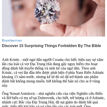
Anh Kristic - một ngư dân người Croatia cho biết, hiện nay sự xâ‌m
lấ‌n của loài cá vẹt Địa Trung Hải đang gây nguy hiểm cho hoạt
động đánh bắt truyền thống và sinh kế của ngư dân. Theo anh
Kristic, cá vẹt lần đầu tiên được phát hiện ở phía Nam Biển Adriatic
khoảng 15 năm trước, nhưng kể từ đó nó đã trở thành sản phẩm
đánh bắt không mong muốn, bởi không thể bán nó cho ai ở vùng
này.
Ông Nenad Antolovic - nhà nghiên cứu của viện Nghiên cứu Biển
và Bờ biển có trụ sở tại Dubrovnik, cho biết, trữ lượng cá ở Adriatic,
nhánh cực Bắc của Địa Trung Hải, đã sụt giảm do đánh bắt quá
mức, biến đổi khí hậu và sự xâ‌m lấ‌n của các loài mới. Ông