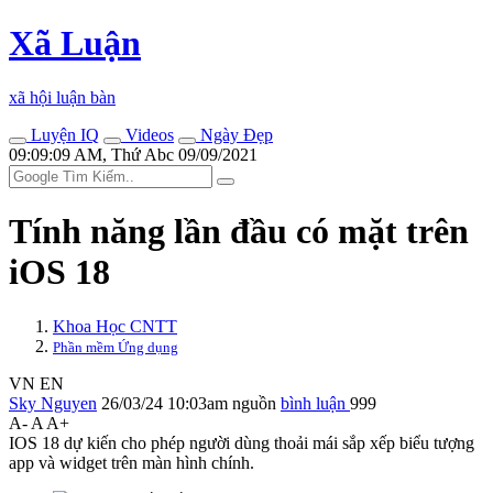
Xã Luận
xã hội luận bàn
Luyện IQ
Videos
Ngày Đẹp
09:09:09 AM, Thứ Abc 09/09/2021
Tính năng lần đầu có mặt trên
iOS 18
Khoa Học CNTT
Phần mềm Ứng dụng
VN
EN
Sky Nguyen
26/03/24 10:03am
nguồn
bình luận
999
A-
A
A+
IOS 18 dự kiến cho phép người dùng thoải mái sắp xếp biểu tượng
app và widget trên màn hình chính.