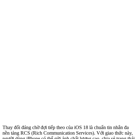
Thay đổi đáng chờ đợi tiếp theo của iOS 18 là chuẩn tin nhắn đa
nền tảng RCS (Rich Communication Services). Với giao thức này,
người dùng iPhone có thể gửi ảnh chất lượng cao, chia sẻ trạng thái