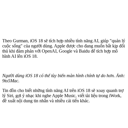
Theo Gurman, iOS 18 sẽ tích hợp nhiều tính năng AI, giúp "quản lý
cuộc sống" của người dùng. Apple được cho đang muốn bắt kịp đối
thủ khi đàm phán với OpenAI, Google và Baidu để tích hợp mô
hình AI lên iOS 18.
Người dùng iOS 18 có thể tùy biến màn hình chính tự do hơn. Ảnh:
9to5Mac.
Tin đồn cho biết những tính năng AI trên iOS 18 sẽ xoay quanh trợ
lý Siri, gợi ý nhạc khi nghe Apple Music, viết tài liệu trong iWork,
đề xuất nội dung tin nhắn và nhiều cải tiến khác.