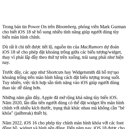
Trong bản tin Power On trên
Bloomberg
, phóng viên Mark Gurman
cho biết iOS 18 sẽ bổ sung nhiều tính năng giúp người dùng tùy
biến màn hình chính.
Dù rất ít chi tiết được tiết lộ, nguồn tin của
MacRumors
dự đoán
iOS 18 sẽ cho phép đặt khoảng trống giữa các biểu tượng/widget,
thay vì phải lấp đầy theo thứ tự trên xuống, trái sang phải như hiện
nay.
Trước đây, các app như Shortcuts hay Widgetsmith đã hỗ trợ tạo
khoảng trống trên màn hình bằng cách đặt biểu tượng trong suốt.
Tuy nhiên, việc tích hợp sẵn tính năng vào iOS giúp người dùng
thao tác dễ dàng hơn.
Những năm gần đây, Apple đã mở rộng khả năng tùy biến iOS.
Năm 2020, lần đầu tiên người dùng có thể đặt widget lên màn hình
chính với nhiều kích thước, trạng thái khác nhau mà không cần "bẻ
khóa" (jailbreak) thiết bị.
Năm 2022, iOS 16 cho phép tùy chỉnh màn hình khóa với các font
đồng hồ, widget và hình nền động. Đến năm nay, iOS 18 được cho