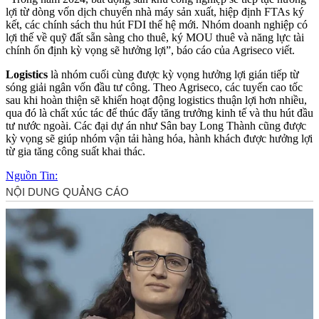
lợi từ dòng vốn dịch chuyển nhà máy sản xuất, hiệp định FTAs ký
kết, các chính sách thu hút FDI thế hệ mới. Nhóm doanh nghiệp có
lợi thế về quỹ đất sẵn sàng cho thuê, ký MOU thuê và năng lực tài
chính ổn định kỳ vọng sẽ hưởng lợi”, báo cáo của Agriseco viết.
Logistics
là nhóm cuối cùng được kỳ vọng hưởng lợi gián tiếp từ
sóng giải ngân vốn đầu tư công. Theo Agriseco, các tuyến cao tốc
sau khi hoàn thiện sẽ khiến hoạt động logistics thuận lợi hơn nhiều,
qua đó là chất xúc tác để thúc đẩy tăng trưởng kinh tế và thu hút đầu
tư nước ngoài. Các đại dự án như Sân bay Long Thành cũng được
kỳ vọng sẽ giúp nhóm vận tải hàng hóa, hành khách được hưởng lợi
từ gia tăng công suất khai thác.
Nguồn Tin: