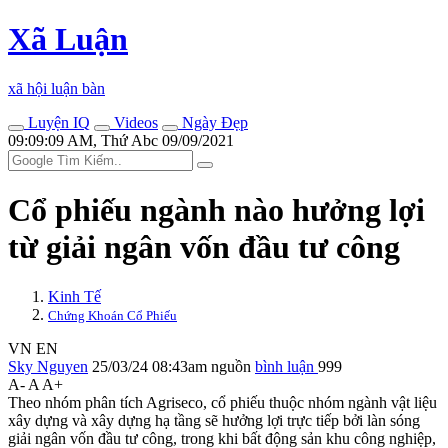
Xã Luận
xã hội luận bàn
Luyện IQ
Videos
Ngày Đẹp
09:09:09 AM, Thứ Abc 09/09/2021
Cổ phiếu ngành nào hưởng lợi
từ giải ngân vốn đầu tư công
Kinh Tế
Chứng Khoán Cổ Phiếu
VN
EN
Sky Nguyen
25/03/24 08:43am
nguồn
bình luận
999
A-
A
A+
Theo nhóm phân tích Agriseco, cổ phiếu thuộc nhóm ngành vật liệu
xây dựng và xây dựng hạ tầng sẽ hưởng lợi trực tiếp bởi làn sóng
giải ngân vốn đầu tư công, trong khi bất động sản khu công nghiệp,