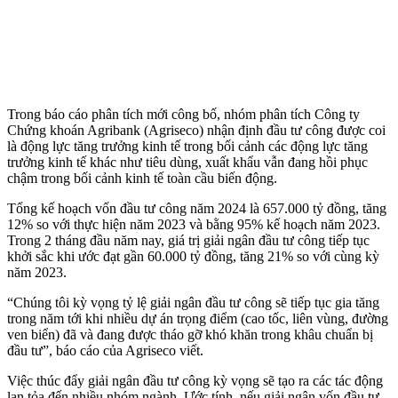
Trong báo cáo phân tích mới công bố, nhóm phân tích Công ty
Chứng khoán Agribank (Agriseco) nhận định đầu tư công được coi
là động lực tăng trưởng kinh tế trong bối cảnh các động lực tăng
trưởng kinh tế khác như tiêu dùng, xuất khẩu vẫn đang hồi phục
chậm trong bối cảnh kinh tế toàn cầu biến động.
Tổng kế hoạch vốn đầu tư công năm 2024 là 657.000 tỷ đồng, tăng
12% so với thực hiện năm 2023 và bằng 95% kế hoạch năm 2023.
Trong 2 tháng đầu năm nay, giá trị giải ngân đầu tư công tiếp tục
khởi sắc khi ước đạt gần 60.000 tỷ đồng, tăng 21% so với cùng kỳ
năm 2023.
“Chúng tôi kỳ vọng tỷ lệ giải ngân đầu tư công sẽ tiếp tục gia tăng
trong năm tới khi nhiều dự án trọng điểm (cao tốc, liên vùng, đường
ven biển) đã và đang được tháo gỡ khó khăn trong khâu chuẩn bị
đầu tư”, báo cáo của Agriseco viết.
Việc thúc đẩy giải ngân đầu tư công kỳ vọng sẽ tạo ra các tác động
lan tỏa đến nhiều nhóm ngành. Ước tính, nếu giải ngân vốn đầu tư