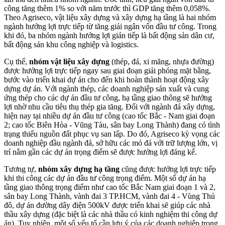
công tăng thêm 1% so với năm trước thì GDP tăng thêm 0,058%.
Theo Agriseco, vật liệu xây dựng và xây dựng hạ tầng là hai nhóm
ngành hưởng lợi trực tiếp từ tăng giải ngân vốn đầu tư công. Trong
khi đó, ba nhóm ngành hưởng lợi gián tiếp là bất động sản dân cư,
bất động sản khu công nghiệp và logistics.
Cụ thể,
nhóm vật liệu xây dựng
(thép, đá, xi măng, nhựa đường)
được hưởng lợi trực tiếp ngay sau giai đoạn giải phóng mặt bằng,
bước vào triển khai dự án cho đến khi hoàn thành hoạt động xây
dựng dự án. Với ngành thép, các doanh nghiệp sản xuất và cung
ứng thép cho các dự án đầu tư công, hạ tầng giao thông sẽ hưởng
lợi nhờ nhu cầu tiêu thụ thép gia tăng. Đối với ngành đá xây dựng,
hiện nay tại nhiều dự án đầu tư công (cao tốc Bắc - Nam giai đoạn
2; cao tốc Biên Hòa - Vũng Tàu, sân bay Long Thành) đang có tình
trạng thiếu nguồn đất phục vụ san lấp. Do đó, Agriseco kỳ vọng các
doanh nghiệp đầu ngành đá, sở hữu các mỏ đá với trữ lượng lớn, vị
trí nằm gần các dự án trọng điểm sẽ được hưởng lợi đáng kể.
Tương tự,
nhóm xây dựng hạ tầng
cũng được hưởng lợi trực tiếp
khi thi công các dự án đầu tư công trọng điểm. Một số dự án hạ
tầng giao thông trọng điểm như cao tốc Bắc Nam giai đoạn 1 và 2,
sân bay Long Thành, vành đai 3 TP.HCM, vành đai 4 - Vùng Thủ
đô, dự án đường dây điện 500kV được triển khai sẽ giúp các nhà
thầu xây dựng (đặc biệt là các nhà thầu có kinh nghiệm thi công dự
án). Tuy nhiên, một số yếu tố cần lưu ý của các doanh nghiệp trong