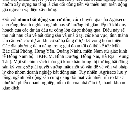
nhóm xây dựng hạ tầng là cân đối dòng tiền và thiếu hụt, biến động
giá nguyên vật liệu xây dựng.
Đối với
nhóm bất động sản cư dân
, các chuyên gia của Agriseco
cho rằng doanh nghiệp ngành này sẽ hưởng lợi gián tiếp từ khi quy
hoạch của các dự án đầu tư công lớn được thông qua. Điều này sẽ
thu hút nhu cầu về bất động sản và nhà ở tại các khu vực, tỉnh thành
lân cận với các dự án khi cơ sở hạ tầng được kỳ vọng hoàn thiện.
Các địa phương tiềm năng trong giai đoạn tới có thể kể tới: Miền
Bắc (Hải Phòng, Hưng Yên, Quảng Ninh), miền Nam (tứ giác kinh
tế Đông Nam bộ: TP.HCM, Bình Dương, Đồng Nai, Bà Rịa - Vũng
Tàu). Một số chính sách tháo gỡ khó khăn trong thị trường bất động
sản kỳ vọng sẽ giải quyết vướng mắc một số vấn đề về vốn và pháp
lý cho nhóm doanh nghiệp bất động sản. Tuy nhiên, Agriseco lưu ý
rằng, ngành bất động sản cũng đang đối mặt với nhiều rủi ro khác
như trái phiếu doanh nghiệp, niềm tin của nhà đầu tư, thanh khoản
giao dịch.