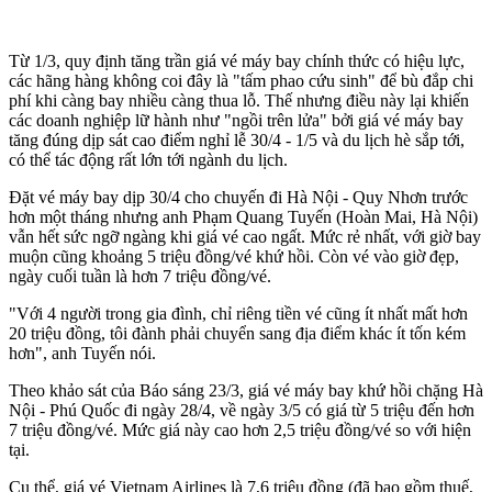
Từ 1/3, quy định tăng trần giá vé máy bay chính thức có hiệu lực,
các hãng hàng không coi đây là "tấm phao cứu sinh" để bù đắp chi
phí khi càng bay nhiều càng thua lỗ. Thế nhưng điều này lại khiến
các doanh nghiệp lữ hành như "ngồi trên lửa" bởi giá vé máy bay
tăng đúng dịp sát cao điểm nghỉ lễ 30/4 - 1/5 và du lịch hè sắp tới,
có thể tác động rất lớn tới ngành du lịch.
Đặt vé máy bay dịp 30/4 cho chuyến đi Hà Nội - Quy Nhơn trước
hơn một tháng nhưng anh Phạm Quang Tuyến (Hoàn Mai, Hà Nội)
vẫn hết sức ngỡ ngàng khi giá vé cao ngất. Mức rẻ nhất, với giờ bay
muộn cũng khoảng 5 triệu đồng/vé khứ hồi. Còn vé vào giờ đẹp,
ngày cuối tuần là hơn 7 triệu đồng/vé.
"Với 4 người trong gia đình, chỉ riêng tiền vé cũng ít nhất mất hơn
20 triệu đồng, tôi đành phải chuyển sang địa điểm khác ít tốn kém
hơn", anh Tuyến nói.
Theo khảo sát của Báo sáng 23/3, giá vé máy bay khứ hồi chặng Hà
Nội - Phú Quốc đi ngày 28/4, về ngày 3/5 có giá từ 5 triệu đến hơn
7 triệu đồng/vé. Mức giá này cao hơn 2,5 triệu đồng/vé so với hiện
tại.
Cụ thể, giá vé Vietnam Airlines là 7,6 triệu đồng (đã bao gồm thuế,