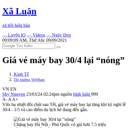
Xã Luận
xã hội luận bàn
Luyện IQ
Videos
Ngày Đẹp
09:09:09 AM, Thứ Abc 09/09/2021
Giá vé máy bay 30/4 lại “nóng”
Kinh Tế
Thị trường ViệtNam
VN
EN
Sky Nguyen
23/03/24 02:24pm
nguồn
bình luận
999
A-
A
A+
Vừa hạ nhiệt đôi chút sau Tết, giá vé máy bay lại tăng khi kỳ nghỉ lễ
30/4 - 1/5 và cao điểm du lịch hè đang đến gần.
Chặng bay Hà Nội - Phú Quốc có giá hơn 7,5 triệu