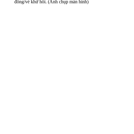
đồng/vé khứ hồi. (Ảnh chụp màn hình)