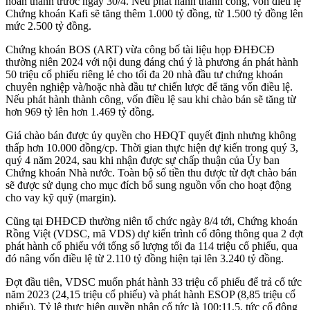
hoàn thành trước ngày 30/4. Nếu phát hành thành công, vốn điều lệ
Chứng khoán Kafi sẽ tăng thêm 1.000 tỷ đồng, từ 1.500 tỷ đồng lên
mức 2.500 tỷ đồng.
Chứng khoán BOS (ART) vừa công bố tài liệu họp ĐHĐCĐ
thường niên 2024 với nội dung đáng chú ý là phương án phát hành
50 triệu cổ phiếu riêng lẻ cho tối đa 20 nhà đầu tư chứng khoán
chuyên nghiệp và/hoặc nhà đầu tư chiến lược để tăng vốn điều lệ.
Nếu phát hành thành công, vốn điều lệ sau khi chào bán sẽ tăng từ
hơn 969 tỷ lên hơn 1.469 tỷ đồng.
Giá chào bán được ủy quyền cho HĐQT quyết định nhưng không
thấp hơn 10.000 đồng/cp. Thời gian thực hiện dự kiến trong quý 3,
quý 4 năm 2024, sau khi nhận được sự chấp thuận của Ủy ban
Chứng khoán Nhà nước. Toàn bộ số tiền thu được từ đợt chào bán
sẽ được sử dụng cho mục đích bổ sung nguồn vốn cho hoạt động
cho vay kỹ quỹ (margin).
Cũng tại ĐHĐCĐ thường niên tổ chức ngày 8/4 tới, Chứng khoán
Rồng Việt (VDSC, mã VDS) dự kiến trình cổ đông thông qua 2 đợt
phát hành cổ phiếu với tổng số lượng tối đa 114 triệu cổ phiếu, qua
đó nâng vốn điều lệ từ 2.110 tỷ đồng hiện tại lên 3.240 tỷ đồng.
Đợt đầu tiên, VDSC muốn phát hành 33 triệu cổ phiếu để trả cổ tức
năm 2023 (24,15 triệu cổ phiếu) và phát hành ESOP (8,85 triệu cổ
phiếu). Tỷ lệ thực hiện quyền nhận cổ tức là 100:11,5, tức cổ đông