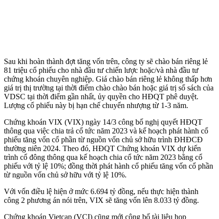
Sau khi hoàn thành đợt tăng vốn trên, công ty sẽ chào bán riêng lẻ
81 triệu cổ phiếu cho nhà đầu tư chiến lược hoặc/và nhà đầu tư
chứng khoán chuyên nghiệp. Giá chào bán riêng lẻ không thấp hơn
giá trị thị trường tại thời điểm chào chào bán hoặc giá trị sổ sách của
VDSC tại thời điểm gần nhất, ủy quyền cho HĐQT phê duyệt.
Lượng cổ phiếu này bị hạn chế chuyển nhượng từ 1-3 năm.
Chứng khoán VIX (VIX) ngày 14/3 công bố nghị quyết HĐQT
thông qua việc chia trả cổ tức năm 2023 và kế hoạch phát hành cổ
phiếu tăng vốn cổ phần từ nguồn vốn chủ sở hữu trình ĐHĐCĐ
thường niên 2024. Theo đó, HĐQT Chứng khoán VIX dự kiến
trình cổ đông thông qua kế hoạch chia cổ tức năm 2023 bằng cổ
phiếu với tỷ lệ 10%; đồng thời phát hành cổ phiếu tăng vốn cổ phần
từ nguồn vốn chủ sở hữu với tỷ lệ 10%.
Với vốn điều lệ hiện ở mức 6.694 tỷ đồng, nếu thực hiện thành
công 2 phương án nói trên, VIX sẽ tăng vốn lên 8.033 tỷ đồng.
Chứng khoán Vietcap (VCI) cũng mới công bố tài liệu họp