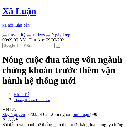
Xã Luận
xã hội luận bàn
Luyện IQ
Videos
Ngày Đẹp
09:09:09 AM, Thứ Abc 09/09/2021
Nóng cuộc đua tăng vốn ngành
chứng khoán trước thềm vận
hành hệ thống mới
Kinh Tế
Chứng Khoán Cổ Phiếu
VN
EN
Sky Nguyen
16/03/24 02:12pm
nguồn
bình luận
999
A-
A
A+
Sát thềm vận hành hệ thống giao dịch mới, hàng loạt công ty chứng