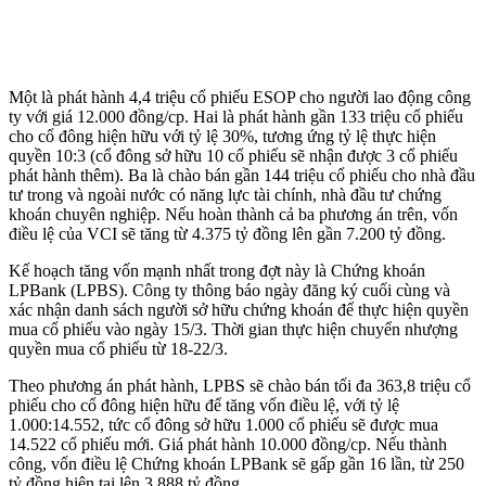
Một là phát hành 4,4 triệu cổ phiếu ESOP cho người lao động công
ty với giá 12.000 đồng/cp. Hai là phát hành gần 133 triệu cổ phiếu
cho cổ đông hiện hữu với tỷ lệ 30%, tương ứng tỷ lệ thực hiện
quyền 10:3 (cổ đông sở hữu 10 cổ phiếu sẽ nhận được 3 cổ phiếu
phát hành thêm). Ba là chào bán gần 144 triệu cổ phiếu cho nhà đầu
tư trong và ngoài nước có năng lực tài chính, nhà đầu tư chứng
khoán chuyên nghiệp. Nếu hoàn thành cả ba phương án trên, vốn
điều lệ của VCI sẽ tăng từ 4.375 tỷ đồng lên gần 7.200 tỷ đồng.
Kế hoạch tăng vốn mạnh nhất trong đợt này là Chứng khoán
LPBank (LPBS). Công ty thông báo ngày đăng ký cuối cùng và
xác nhận danh sách người sở hữu chứng khoán để thực hiện quyền
mua cổ phiếu vào ngày 15/3. Thời gian thực hiện chuyển nhượng
quyền mua cổ phiếu từ 18-22/3.
Theo phương án phát hành, LPBS sẽ chào bán tối đa 363,8 triệu cổ
phiếu cho cổ đông hiện hữu để tăng vốn điều lệ, với tỷ lệ
1.000:14.552, tức cổ đông sở hữu 1.000 cổ phiếu sẽ được mua
14.522 cổ phiếu mới. Giá phát hành 10.000 đồng/cp. Nếu thành
công, vốn điều lệ Chứng khoán LPBank sẽ gấp gần 16 lần, từ 250
tỷ đồng hiện tại lên 3.888 tỷ đồng.