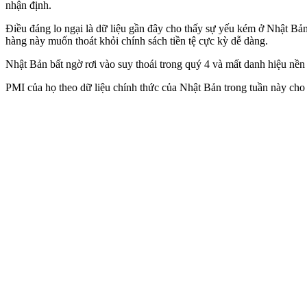
nhận định.
Điều đáng lo ngại là dữ liệu gần đây cho thấy sự yếu kém ở Nhật B
hàng này muốn thoát khỏi chính sách tiền tệ cực kỳ dễ dàng.
Nhật Bản bất ngờ rơi vào suy thoái trong quý 4 và mất danh hiệu nền k
PMI của họ theo dữ liệu chính thức của Nhật Bản trong tuần này cho 