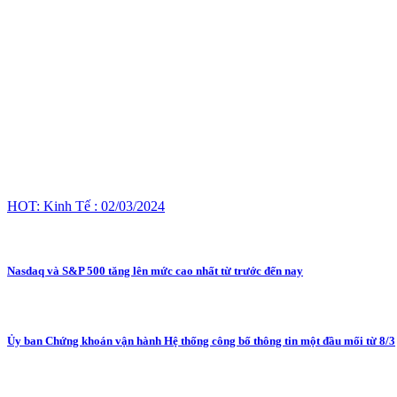
HOT: Kinh Tế : 02/03/2024
Nasdaq và S&P 500 tăng lên mức cao nhất từ trước đến nay
Ủy ban Chứng khoán vận hành Hệ thống công bố thông tin một đầu mối từ 8/3