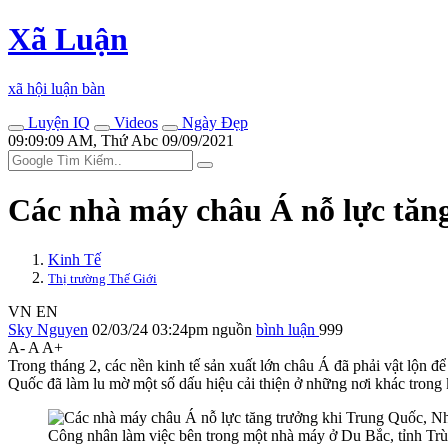
Xã Luận
xã hội luận bàn
Luyện IQ
Videos
Ngày Đẹp
09:09:09 AM, Thứ Abc 09/09/2021
Các nhà máy châu Á nỗ lực tăn
Kinh Tế
Thị trường Thế Giới
VN
EN
Sky Nguyen
02/03/24 03:24pm
nguồn
bình luận
999
A-
A
A+
Trong tháng 2, các nền kinh tế sản xuất lớn châu Á đã phải vật lộn 
Quốc đã làm lu mờ một số dấu hiệu cải thiện ở những nơi khác trong
Công nhân làm việc bên trong một nhà máy ở Du Bắc, tỉnh T