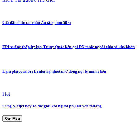
Giá dầu ô liu tại châu Âu tăng hơn 50%
FDI xuống thấp kỷ lục, Trung Quốc kêu gọi DN nước ngoài chia sẻ khó khăn
Lạm phát của Sri Lanka hạ nhiệt nhờ đồng nội tệ mạnh hơn
Hot
Cùng Vietjet bay ra thế giới với người phụ nữ yêu thương
Gửi Msg