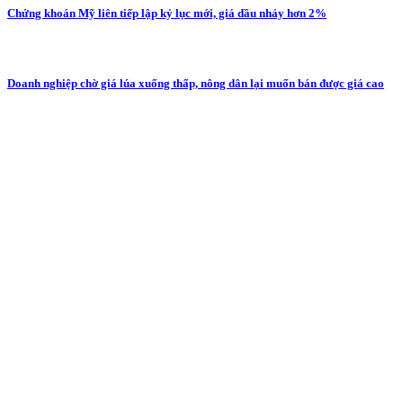
Chứng khoán Mỹ liên tiếp lập kỷ lục mới, giá dầu nhảy hơn 2%
Doanh nghiệp chờ giá lúa xuống thấp, nông dân lại muốn bán được giá cao