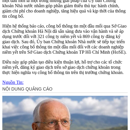
một đầu mối là một trong những giải pháp của Ủy ban Chứng
khoán Nhà nước nhằm góp phần giảm thiểu thủ tục hành chính,
giảm chi phí cho doanh nghiệp, tăng hiệu quả và kịp thời của thông
tin công bố.
Hiện hệ thống báo cáo, công bố thông tin một đầu mối qua Sở Giao
dịch Chứng khoán Hà Nội đã sẵn sàng đưa vào vận hành và sẽ áp
dụng trước đối với 321 công ty niêm yết và 869 công ty đăng ký
giao dịch. Sau đó, Ủy ban Chứng khoán Nhà nước sẽ tiếp tục triển
khai việc công bố thông tin một đầu mối đối với các doanh nghiệp
niêm yết trên Sở Giao dịch Chứng khoán TP Hồ Chí Minh (HoSE).
Điều này góp phần tạo điều kiện thuận lợi, hỗ trợ cho các tổ chức
niêm yết, đăng ký giao dịch trên sở giao dịch chứng khoán trong
thực hiện nghĩa vụ công bố thông tin trên thị trường chứng khoán.
Nguồn Tin: