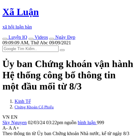
Xã Luận
xã hội luận bàn
Luyện IQ
Videos
Ngày Đẹp
09:09:09 AM, Thứ Abc 09/09/2021
Ủy ban Chứng khoán vận hành
Hệ thống công bố thông tin
một đầu mối từ 8/3
Kinh Tế
Chứng Khoán Cổ Phiếu
VN
EN
Sky Nguyen
02/03/24 03:22pm
nguồn
bình luận
999
A-
A
A+
Theo thông tin từ Ủy ban Chứng khoán Nhà nước, kể từ ngày 8/3