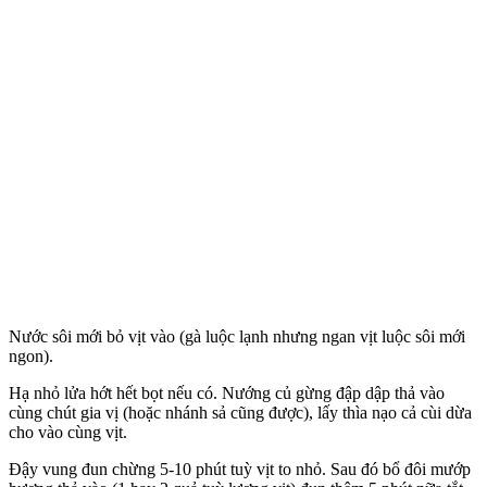
Nước sôi mới bỏ vịt vào (gà luộc lạnh nhưng ngan vịt luộc sôi mới
ngon).
Hạ nhỏ lửa hớt hết bọt nếu có. Nướng củ gừng đập dập thả vào
cùng chút gia vị (hoặc nhánh sả cũng được), lấy thìa nạo cả cùi dừa
cho vào cùng vịt.
Đậy vung đun chừng 5-10 phút tuỳ vịt to nhỏ. Sau đó bổ đôi mướp