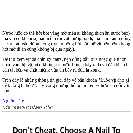
Nước luộc có thể hớt bớt váng mỡ (nếu ai không thích ăn nước béo)
thả vài củ khoai sọ nấu mềm rồi vớt mướp bỏ đi, thả nắm rau muống
+ rau ngổ vào dùng nóng ( rau muống hút bớt mỡ vịt nên nếu không
hớt mỡ đi ăn cũng không bị quá ngấy).
Để thử xem vịt đã chín kỹ chưa, bạn dùng đầu đũa hoặc que nhọn
chọc vào thịt vịt, nếu không có nước hồng chảy ra là vịt đã chín, chỉ
cần tắt bếp và chặt miếng vừa ăn bày ra đũa là xong.
Trên đây là những thông tin giải đáp về băn khoăn "Luộc vịt cho gì
để không bị hôi?". Hy vọng những thông tin trên sẽ hữu ích đối với
bạn.
Nguồn Tin: