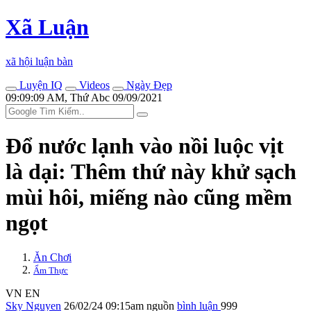
Xã Luận
xã hội luận bàn
Luyện IQ
Videos
Ngày Đẹp
09:09:09 AM, Thứ Abc 09/09/2021
Đổ nước lạnh vào nồi luộc vịt
là dại: Thêm thứ này khử sạch
mùi hôi, miếng nào cũng mềm
ngọt
Ăn Chơi
Ẩm Thực
VN
EN
Sky Nguyen
26/02/24 09:15am
nguồn
bình luận
999