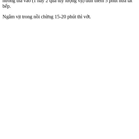
hương thả vào (1 hay 2 quả tuỳ lượng vịt) đun thêm 5 phút nữa tắt
bếp.
Ngâm vịt trong nồi chừng 15-20 phút thì vớt.