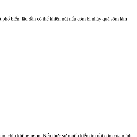
t phổ biến, lâu dần có thể khiến nút nấu cơm bị nhảy quá sớm làm
 chín, chín không ngon. Nếu thực sự muốn kiểm tra nồi cơm của mình,