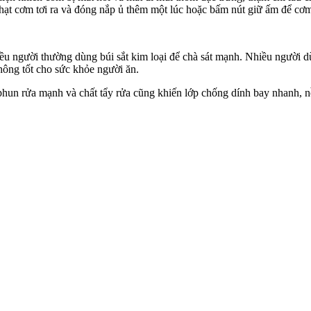
 hạt cơm tơi ra và đóng nắp ủ thêm một lúc hoặc bấm nút giữ ấm để c
iều người thường dùng búi sắt kim loại để chà sát mạnh. Nhiều người 
hông tốt cho sức khỏe người ăn.
 phun rửa mạnh và chất tẩy rửa cũng khiến lớp chống dính bay nhanh, 