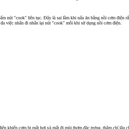
 nút "cook" liên tục. Đây là sai lầm khi nấu ăn bằng nồi cơm điện rấ
đa việc nhấn đi nhấn lại nút "cook" mỗi khi sử dụng nồi cơm điện.
điện khiến cơm bị mất hơi và mất đi mùi thơm đặc trưng, thậm chí lâu