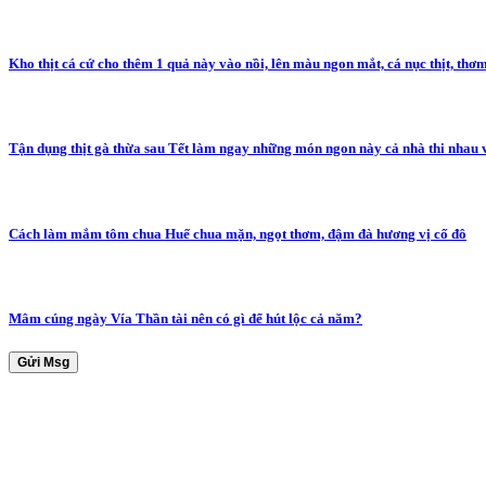
Kho thịt cá cứ cho thêm 1 quả này vào nồi, lên màu ngon mắt, cá nục thịt, thơ
Tận dụng thịt gà thừa sau Tết làm ngay những món ngon này cả nhà thi nhau v
Cách làm mắm tôm chua Huế chua mặn, ngọt thơm, đậm đà hương vị cố đô
Mâm cúng ngày Vía Thần tài nên có gì để hút lộc cả năm?
Gửi Msg