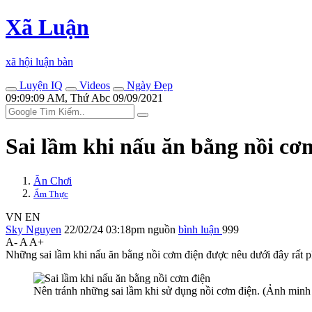
Xã Luận
xã hội luận bàn
Luyện IQ
Videos
Ngày Đẹp
09:09:09 AM, Thứ Abc 09/09/2021
Sai lầm khi nấu ăn bằng nồi cơ
Ăn Chơi
Ẩm Thực
VN
EN
Sky Nguyen
22/02/24 03:18pm
nguồn
bình luận
999
A-
A
A+
Những sai lầm khi nấu ăn bằng nồi cơm điện được nêu dưới đây rất p
Nên tránh những sai lầm khi sử dụng nồi cơm điện. (Ảnh minh 