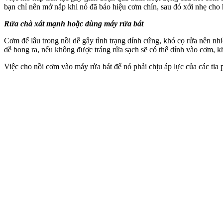
bạn chỉ nên mở nắp khi nó đã báo hiệu cơm chín, sau đó xới nhẹ cho
Rửa chà xát mạnh hoặc dùng máy rửa bát
Cơm để lâu trong nồi dễ gây tình trạng dính cứng, khó cọ rửa nên nh
dễ bong ra, nếu không được tráng rửa sạch sẽ có thể dính vào cơm, k
Việc cho nồi cơm vào máy rửa bát để nó phải chịu áp lực của các tia