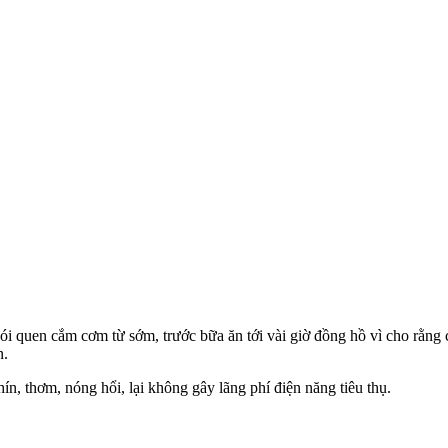
thói quen cắm cơm từ sớm, trước bữa ăn tới vài giờ đồng hồ vì cho rằn
n.
n, thơm, nóng hổi, lại không gây lãng phí điện năng tiêu thụ.