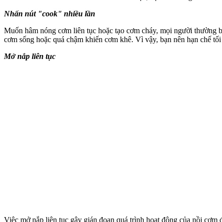
Nhấn nút "cook" nhiều lần
Muốn hâm nóng cơm liên tục hoặc tạo cơm cháy, mọi người thường bấm
cơm sống hoặc quá chậm khiến cơm khê. Vì vậy, bạn nên hạn chế tối 
Mở nắp liên tục
Việc mở nắp liên tục gây gián đoạn quá trình hoạt động của nồi cơm 