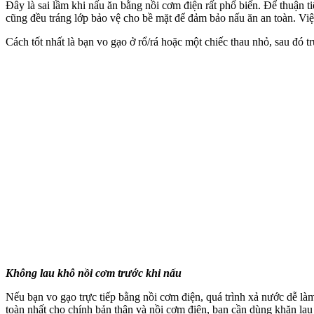
Đây là sai lầm khi nấu ăn bằng nồi cơm điện rất phổ biến. Để thuận t
cũng đều tráng lớp bảo vệ cho bề mặt để đảm bảo nấu ăn an toàn. Việc
Cách tốt nhất là bạn vo gạo ở rổ/rá hoặc một chiếc thau nhỏ, sau đó t
Không lau khô nồi cơm trước khi nấu
Nếu bạn vo gạo trực tiếp bằng nồi cơm điện, quá trình xả nước dễ là
toàn nhất cho chính bản thân và nồi cơm điện, bạn cần dùng khăn lau