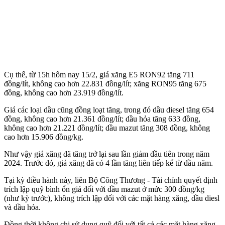
Cụ thể, từ 15h hôm nay 15/2, giá xăng E5 RON92 tăng 711
đồng/lít, không cao hơn 22.831 đồng/lít; xăng RON95 tăng 675
đồng, không cao hơn 23.919 đồng/lít.
Giá các loại dầu cũng đồng loạt tăng, trong đó dầu di‌esel tăng 654
đồng, không cao hơn 21.361 đồng/lít; dầu hỏa tăng 633 đồng,
không cao hơn 21.221 đồng/lít; dầu mazut tăng 308 đồng, không
cao hơn 15.906 đồng/kg.
Như vậy giá xăng đã tăng trở lại sau lần giảm đầu tiên trong năm
2024. Trước đó, giá xăng đã có 4 lần tăng liên tiếp kể từ đầu năm.
Tại kỳ điều hành này, liên Bộ Công Thương - Tài chính quyết định
trích lập quỹ bình ổn giá đối với dầu mazut ở mức 300 đồng/kg
(như kỳ trước), không trích lập đối với các mặt hàng xăng, dầu di‌esl
và dầu hỏa.
Đồng thời không chi sử dụng quỹ đối với tất cả các mặt hàng xăng