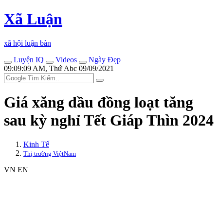
Xã Luận
xã hội luận bàn
Luyện IQ
Videos
Ngày Đẹp
09:09:09 AM, Thứ Abc 09/09/2021
Giá xăng dầu đồng loạt tăng
sau kỳ nghỉ Tết Giáp Thìn 2024
Kinh Tế
Thị trường ViệtNam
VN
EN