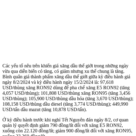
Các yếu tố nêu trên khiến giá xăng dầu thế giới trong những ngày
vừa qua diễn biến có tăng, có giảm nhưng xu thế chung là tăng.
Bình quân giá thành phẩm xăng dầu thế giới giữa kỳ điều hành giá
ngày 8/2/2024 và kỳ điều hành ngày 15/2/2024 là: 97,618
USD/thùng xăng RON92 dùng để pha chế xăng E5 RON92 (tăng
4,057 USD/thùng); 101,808 USD/thùng xăng RON95 (tăng 3,456
USD/thùng); 105,900 USD/thùng dầu hỏa (tăng 3,670 USD/thùng);
108,158 USD/thùng dầu di‌esel (tăng 3,774 USD/thùng); 449,990
USD/tấn dầu mazut (tăng 10,878 USD/tấn).
Ở kỳ điều hành trước khi nghỉ Tết Nguyên đán ngày 8/2, cơ quan
quản lý quyết định giảm 790 đồng/lít đối với xăng E5 RON92,
xuống còn 22.120 đồng/lít; giảm 900 đồng/lít đối với xăng RON95,