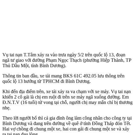
Vụ tai nạn T.Tâm xảy ra vào trưa ngày 5/2 trên quốc lộ 13, đoạn
ngã tư giao với đường Phạm Ngọc Thạch (phường Hiệp Thành, TP
Thủ Dầu Một, tỉnh Bình Dương).
Thông tin ban đầu, xe tải mang BKS 61C 492.05 lưu thông trên
quốc lộ 13 hướng từ TPHCM đi Bình Dương.
Khi đến địa điểm trên, xe tải xảy ra va chạm với xe máy. Vụ tai nạn
khiến 2 cô gái là chị em ruột đi trên xe máy ngã xuống đường. Em
Đ.N.T.V (16 tuổi) t‌ử von‌g tại chỗ, người chị may mắn chỉ bị thương
nhẹ.
Theo lời người bố thì cả gia đình ông làm công nhân cho công ty tại
Bình Dương và đang trên đường về quê ở tỉnh Đồng Tháp đón Tết.
Hai vợ chồng đi chung một xe, hai con gái đi chung một xe và xảy
ra tai nạn đau lòng.