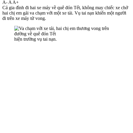
A-
A
A+
Cả gia đình đi hai xe máy về quê đón Tết, không may chiếc xe chở
hai chị em gái va chạm với một xe tải. Vụ tai nạn khiến một người
đi trên xe máy t‌ử von‌g.
hiện trường vụ tai nạn.