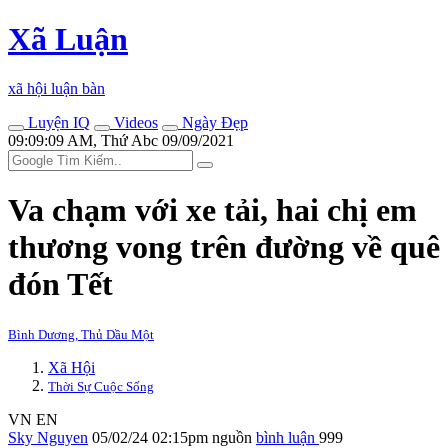
Xã Luận
xã hội luận bàn
Luyện IQ
Videos
Ngày Đẹp
09:09:09 AM, Thứ Abc 09/09/2021
Va chạm với xe tải, hai chị em
thương vong trên đường về quê
đón Tết
Bình Dương, Thủ Dầu Một
Xã Hội
Thời Sự Cuộc Sống
VN
EN
Sky Nguyen
05/02/24 02:15pm
nguồn
bình luận
999