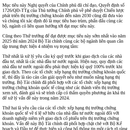
Mục tiêu này Nghị quyết của Chính phủ đã chỉ đạo, Quyết định số
1726/QĐ-TTg của Thủ tướng Chính phủ về phê duyệt Chiến lược
phát triển thị trường chứng khoán đến năm 2030 cũng đã đưa vào
và chúng tôi xác định đó là mục tiêu bao trùm, phấn đấu cùng các
bộ, ngành có liên quan hướng tới đạt mục tiêu này.
Cũng theo Thứ trưởng để đạt được mục tiêu này sớm nhất vào năm
2025 thì năm 2024 Bộ Tài chính cùng các bộ ngành liên quan cần
tập trung thực hiện 4 nhiệm vụ trọng tâm:
Thứ nhất là xử lý yêu cầu ký quỹ trước khi giao dịch của các nhà
đầu tư, nhất là các nhà đầu tư nước ngoài. Hiện nay, quy định các
nhà đầu tư nước ngoài đều phải thực hiện ký quỹ 100% trước khi
giao dịch. Theo các tổ chức xếp hạng thị trường chứng khoán quốc
tế, thì đây là rào cản cần giải quyết nếu như muốn nâng hạng thị
trường. Bộ Tài chính đã phối hợp với các tổ chức xếp hạng thị
trường chứng khoán quốc tế cũng như các thành viên thị trường
xem xét, đánh giá và sẽ trình cấp có thẩm quyền phương án khả thi
để xử lý vấn đề này trong năm 2024.
Thứ hai là yêu cầu của các tổ chức xếp hạng thị trường chứng
khoán quốc tế về tỉ lệ sở hữu của nhà đầu tư nước ngoài đối với
doanh nghiệp niêm yết giao dịch cổ phiếu trên thị trường chứng
khoán. Vấn đề này Bộ Tài chính đã phối hợp chặt chẽ với Bộ Kế
hoạch và Đầu tư để thực hiện và công bố thông tin một cách rõ ràng