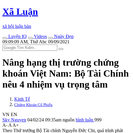
Xã Luận
xã hội luận bàn
Luyện IQ
Videos
Ngày Đẹp
09:09:09 AM, Thứ Abc 09/09/2021
Nâng hạng thị trường chứng
khoán Việt Nam: Bộ Tài Chính
nêu 4 nhiệm vụ trọng tâm
Kinh Tế
Chứng Khoán Cổ Phiếu
VN
EN
Sky Nguyen
04/02/24 09:35am
nguồn
bình luận
999
A-
A
A+
Theo Thứ trưởng Bộ Tài chính Nguyễn Đức Chi, quá trình phát