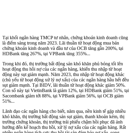
Tại khối ngân hàng TMCP tư nhân, chứng khoán kinh doanh cũng
là điểm sáng trong năm 2023. Lãi thuần từ hoạt động mua bán
chứng khoán kinh doanh và đầu tư của OCB tăng gần 200%, tại
HDBank tăng 267%, tại VPBank tăng 355%...
Trong khi đó, thị trường bất động sản khó khăn phủ bóng tối lên
hoạt động thu hồi nợ của các ngân hàng, khiến thu nhập từ hoạt
động này sụt giảm mạnh. Năm 2023, thu nhập từ hoạt động khác
(chủ yếu từ hoạt động xử lý nợ xấu) của các ngân hàng hầu hết đều
sụt giảm mạnh. Tại BIDV, lãi thuần từ hoạt động khác giảm 50%.
Con số này tại VietinBank là giảm 12%, tại HDBank giảm 51%, tại
Sacombank giảm tới 88%, tại VPBank giảm 56%, tại OCB giảm
51%...
Lãnh đạo các ngân hàng cho biết, năm qua, nền kinh tế gặp nhiều
khó khăn, thị trường bất động sản sụt giảm, thanh khoản kém, thị
trường chứng khoán, thị trường trái phiếu chậm hồi phục đã ảnh
hưởng đến kế hoạch thu hồi, xử lý nợ xấu của các ngân hàng. Rất
nhiều ngân hàng tích cực thu hồi tài sản đảm bảo nợ xấu, song