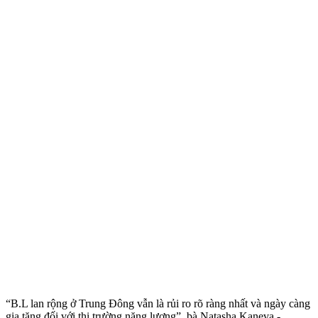
“B.L lan rộng ở Trung Đông vẫn là rủi ro rõ ràng nhất và ngày càng
gia tăng đối với thị trường năng lượng”, bà Natasha Kaneva -