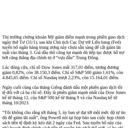
Thị trường chứng khoán Mỹ giảm điểm mạnh trong phiên giao dịch
ngày thứ Tư (31/1), sau khi Chủ tịch Cục Dự trữ Liên bang (Fed)
tuyên bố ngân hàng trung ương này chưa sẵn sàng để cắt giảm lãi
suất vào tháng 3. Giá dầu thô cũng tụt mạnh dù tiếp tục được hỗ trợ
bởi căng thẳng địa chính trị ở “vựa dầu” Trung Đông.
Lúc đóng cửa, chỉ số Dow Jones mất 317,01 điểm, tương đương
giảm 0,82%, còn 38.150,3 điểm. Chỉ số S&P 500 giảm 1,61%, còn
4.845,65 điểm. Chỉ số Nasdaq trượt 2,23%, còn 15.164,01 điểm.
Ngày cuối cùng của tháng Giêng đánh dấu một phiên giao dịch tồi
tệ đối với cả ba chỉ số. Đây là phiên giảm mạnh nhất của Dow Jones
kể từ tháng 12, của S&P 500 kể từ tháng 9 và của Nasdaq kể từ
tháng 10/2023.
“Tôi không cho rằng tới tháng 3, ủy ban sẽ đạt tới một mức độ tự tin
đủ để giảm lãi suất”, ông Powell nói tại họp báo sau cuộc họp chính
sách tiền tệ định kỳ kéo dài 2 ngày của Fed. Sau tuyên bố này của
nhà hoạch định chính sách tiền tệ quyền lực nhất thế giới, cả ba chỉ