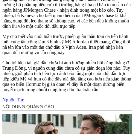
trưởng bộ phận nghiên cứu thị trường hàng hóa cơ bản toàn cầu của
ngân hàng JPMorgan Chase - nhận định trong một báo cáo. Tuy
nhiên, bà Kaneva cho biết quan điểm của JPMorgan Chase là khả
năng xung đột leo thang sẽ không cao, vì các bên đều không muốn
dính líu vào một cuộc đối đầu trực tiếp.
Mỹ cho biết vào cuối tuần trước, phiến quân thân Iran đã tiến hành
một cuộc tấn công làm 3 binh sỹ Mỹ ở Jordan thiệt mạng, đồng thời
nã tên lửa vào một tàu chở dầu ở Vịnh Aden. Iran phủ nhận liên
quan đến những vụ tấn công này.
Cho tới hiện tại, giá dầu chưa bị ảnh hưởng nhiều bởi căng thẳng ở
Trung Đông, vì nguồn cung dầu chưa có sự gián đoạn lớn nào. Tuy
nhiên, giới phân tích liên tục cảnh báo rằng một cuộc đối đầu trực
tiếp giữa Mỹ và Iran có thể đẩy giá dầu tăng cao hơn nếu giao thông
qua eo biển Hormuz bị gián đoạn vì đây là một đoạn đường biển
huyết mạch trong chuỗi cung ứng dầu lửa toàn cầu.
Nguồn Tin: