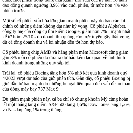
dao động quanh ngưỡng 3,9% vào cuối phiên, từ mức hơn 4% vào
phiên trước.
Một số cổ phiếu vốn hóa lớn giảm mạnh phiên này do báo cáo tài
chính có những điểm không đạt như kỳ vọng. Cổ phiếu Alphabet,
công ty mẹ của công cụ tìm kiếm Google, giảm hơn 7% - mạnh nhất
kể từ hôm 25/10 - do doanh thu quảng cáo trực tuyến gây thất vọng,
dù cả tổng doanh thu và lợi nhuận đều tốt hơn dự báo.
Cổ phiếu hãng chip AMD và hãng phần mềm Microsoft cũng giảm
gần 3% mỗi cổ phiếu do đưa ra dự báo kém lạc quan về tình hình
kinh doanh trong những quý sắp tới.
Trái lại, cổ phiếu Boeing tăng hơn 5% nhờ kết quả kinh doanh quý
4/2023 vượt dự báo của giới phân tích. Gần đây, cổ phiếu Boeing bị
giới đầu tư bán mạnh do những lo ngại liên quan đến vấn đề an toàn
của dòng máy bay 737 Max 9.
Dù giảm mạnh phiên này, cả ba chỉ số chứng khoán Mỹ cùng hoàn
tất một tháng tăng điểm. S&P 500 tăng 1,6%; Dow Jones tăng 1,2%;
và Nasdaq tăng 1% trong tháng.