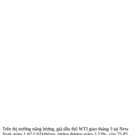
Trên thị trường năng lượng, giá dầu thô WTI giao tháng 3 tại New
York giảm 1,97 USD/thùng, tương đương giảm 2,53%, còn 75,85