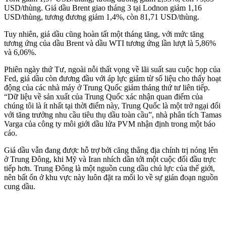
USD/thùng. Giá dầu Brent giao tháng 3 tại Lodnon giảm 1,16
USD/thùng, tương đương giảm 1,4%, còn 81,71 USD/thùng.
Tuy nhiên, giá dầu cũng hoàn tất một tháng tăng, với mức tăng
tương ứng của dầu Brent và dầu WTI tương ứng lần lượt là 5,86%
và 6,06%.
Phiên ngày thứ Tư, ngoài nỗi thất vọng về lãi suất sau cuộc họp của
Fed, giá dầu còn đương đầu với áp lực giảm từ số liệu cho thấy hoạt
động của các nhà máy ở Trung Quốc giảm tháng thứ tư liên tiếp.
“Dữ liệu về sản xuất của Trung Quốc xác nhận quan điểm của
chúng tôi là ít nhất tại thời điểm này, Trung Quốc là một trở ngại đối
với tăng trưởng nhu cầu tiêu thụ dầu toàn cầu”, nhà phân tích Tamas
Varga của công ty môi giới dầu lửa PVM nhận định trong một báo
cáo.
Giá dầu vẫn đang được hỗ trợ bởi căng thẳng địa chính trị nóng lên
ở Trung Đông, khi Mỹ và Iran nhích dần tới một cuộc đối đầu trực
tiếp hơn. Trung Đông là một nguồn cung dầu chủ lực của thế giới,
nên bất ổn ở khu vực này luôn đặt ra mối lo về sự gián đoạn nguồn
cung dầu.