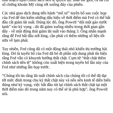
số chứng khoán Mỹ cùng rớt xuống đáy của phiên.
Các nhà giao dịch đang tiến hành “mổ xẻ” tuyên bố sau cuộc họp
của Fed để tìm kiếm những dấu hiệu về thời điểm mà Fed có thể bắt
đầu cắt giảm lãi suất. Đúng lúc đó, ông Powell “dội một gáo nước
lạnh” vào kỳ vọng - dù đã giảm xuống nhiều trong thời gian gần
đây - về một động thái giảm lãi suất vào tháng 3. Ông nhấn mạnh
rằng để Fed bắt đầu nới lỏng, cần phải có thêm những số liệu tốt
nữa về lạm phát.
Tuy nhiên, Fed cũng đã có một động thái nhỏ khiến thị trường hài
lòng. Đó là tuyên bố của Fed đã bỏ đi phần nội dung phát tín hiệu
rằng Fed vẫn có khuynh hướng thắt chặt. Cụm từ “thắt chặt thêm
chính sách tiền tệ” không còn xuất hiện trong tuyên bố lần này của
Fed như những lần họp trước.
“Chúng tôi tin rằng lãi suất chính sách của chúng tôi có thể đã đạt
tới mức đỉnh trong chu kỳ thắt chặt này và nếu nền kinh tế diễn biến
đúng như kỳ vọng, việc bắt đầu rút lại chính sách thắt chặt tại một
thời điểm nào đó trong năm nay có thể sẽ là phù hợp”, ông Powell
nói.