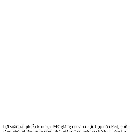
Lợi suất trái phiếu kho bạc Mỹ giằng co sau cuộc họp của Fed, cuối
cùng chốt phiên trong trạng thái giảm. Lợi suất của kỳ hạn 10 năm