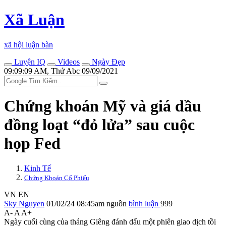
Xã Luận
xã hội luận bàn
Luyện IQ
Videos
Ngày Đẹp
09:09:09 AM, Thứ Abc 09/09/2021
Chứng khoán Mỹ và giá dầu
đồng loạt “đỏ lửa” sau cuộc
họp Fed
Kinh Tế
Chứng Khoán Cổ Phiếu
VN
EN
Sky Nguyen
01/02/24 08:45am
nguồn
bình luận
999
A-
A
A+
Ngày cuối cùng của tháng Giêng đánh dấu một phiên giao dịch tồi