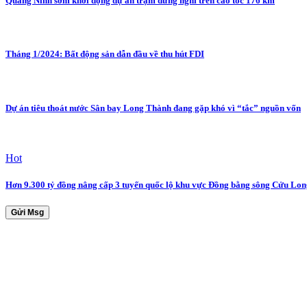
Quảng Ninh sớm khởi động dự án trạm dừng nghỉ trên cao tốc 176 km
Tháng 1/2024: Bất động sản dẫn đầu về thu hút FDI
Dự án tiêu thoát nước Sân bay Long Thành đang gặp khó vì “tắc” nguồn vốn
Hot
Hơn 9.300 tỷ đồng nâng cấp 3 tuyến quốc lộ khu vực Đồng bằng sông Cửu Lon
Gửi Msg