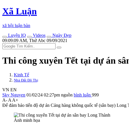
Xã Luận
xã hội luận bàn
Luyện IQ
Videos
Ngày Đẹp
09:09:09 AM, Thứ Abc 09/09/2021
Thi công xuyên Tết tại dự án s
Kinh Tế
Nhà Đất Đô Thị
VN
EN
Sky Nguyen
01/02/24 02:27pm
nguồn
bình luận
999
A-
A
A+
Để đảm bảo tiến độ dự án Cảng hàng không quốc tế (sân bay) Long Th
Ảnh minh họa