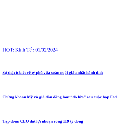
HOT: Kinh Tế : 01/02/2024
Sự thật ít biết về tỷ phú vừa soán ngôi giàu nhất hành tinh
Chứng khoán Mỹ và giá dầu đồng loạt “đỏ lửa” sau cuộc họp Fed
Tập đoàn CEO đạt lợi nhuận ròng 119 tỷ đồng