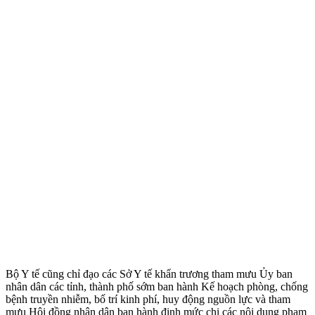
Bộ Y tế cũng chỉ đạo các Sở Y tế khẩn trương tham mưu Ủy ban
nhân dân các tỉnh, thành phố sớm ban hành Kế hoạch phòng, chống
bệnh truyền nhiễm, bố trí kinh phí, huy động nguồn lực và tham
mưu Hội đồng nhân dân ban hành định mức chi các nội dung phạm