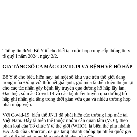
Thông tin được Bộ Y tế cho biết tại cuộc họp cung cấp thông tin y
tế quý I năm 2024, ngày 2/2.
GIA TĂNG SỐ CA MẮC COVID-19 VÀ BỆNH VỀ HÔ HẤP
Bộ Y tế cho biết, hiện nay, tại một số khu vực trên thế giới đang
trong mùa Đông với thời tiết giá lạnh, gió mùa là điều kiện thuận lợi
cho các tác nhân gây bệnh lây truyền qua đường hô hấp lây lan.
Đặc biệt, số mắc Covid-19 và các bệnh lây truyền qua đường hô
hấp ghi nhận gia tăng trong thời gian vừa qua và nhiều trường hợp
phải nhập viện.
Với Covid-19, biến thể JN.1 đã phát hiện các trường hợp mắc tại
Việt Nam. Đây là biến thể thuộc nhóm cần quan tâm (VOI), theo
phân loại của Tổ chức Y tế thế giới (WHO), là biến thể phụ nhánh
BA.2.86 của Omicron, đã gia tăng nhanh chóng tại nhiều quốc gia
trên thế giới và trong khu vực thời gian gần đây.