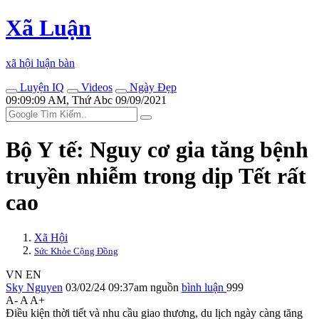
Xã Luận
xã hội luận bàn
Luyện IQ
Videos
Ngày Đẹp
09:09:09 AM, Thứ Abc 09/09/2021
Bộ Y tế: Nguy cơ gia tăng bệnh
truyền nhiễm trong dịp Tết rất
cao
Xã Hội
Sức Khỏe Cộng Đồng
VN
EN
Sky Nguyen
03/02/24 09:37am
nguồn
bình luận
999
A-
A
A+
Điều kiện thời tiết và nhu cầu giao thương, du lịch ngày càng tăng