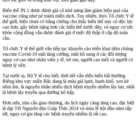
Biến thể JN.1 được đánh giá có khả năng làm giảm hiệu quả của
vaccine cũng như né tránh miễn dịch. Tuy nhiên, theo Tổ chức Y tế
thế giới, hiện chưa có bằng chứng cho thấy biến thể này có độc lực
cao hơn, gây bệnh nặng hơn các biến thể trước đây, và nguy cơ sức
khỏe cộng đồng vẫn được đánh giá ở mức độ thấp ở cấp độ toàn
cầu.
Tổ chức Y tế thế giới vẫn tiếp tục khuyến cáo triển khai tiêm chủng
vaccine Covid-19 mũi tăng cường, mũi bổ sung ở các đối tượng
nguy cơ cao như nhân viên y tế, trẻ em, người cao tuổi và người có
bệnh lý nền.
Tại nước ta, Bộ Y tế cho biết, thời tiết vẫn diễn biến bất thường.
Riêng khu vực miền Bắc đang là mùa giá lạnh, hanh khô, xen kẽ
nồm ẩm, là nguyên nhân nhiều dịch bệnh truyền nhiễm lây lan, nhất
là bệnh lây truyền qua đường hô hấp.
Hơn nữa, nhu cầu giao thương, du lịch ngày càng tăng cao, đặc biệt
là dịp Tết Nguyên đán Giáp Thìn 2024 và mùa lễ hội đầu năm sắp
tới, nguy cơ gia tăng các bệnh truyền nhiễm là rất cao.