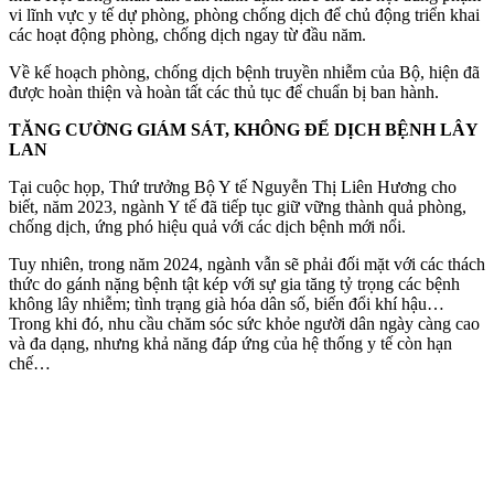
vi lĩnh vực y tế dự phòng, phòng chống dịch để chủ động triển khai
các hoạt động phòng, chống dịch ngay từ đầu năm.
Về kế hoạch phòng, chống dịch bệnh truyền nhiễm của Bộ, hiện đã
được hoàn thiện và hoàn tất các thủ tục để chuẩn bị ban hành.
TĂNG CƯỜNG GIÁM SÁT, KHÔNG ĐỂ DỊCH BỆNH LÂY
LAN
Tại cuộc họp, Thứ trưởng Bộ Y tế Nguyễn Thị Liên Hương cho
biết, năm 2023, ngành Y tế đã tiếp tục giữ vững thành quả phòng,
chống dịch, ứng phó hiệu quả với các dịch bệnh mới nổi.
Tuy nhiên, trong năm 2024, ngành vẫn sẽ phải đối mặt với các thách
thức do gánh nặng bệnh tật kép với sự gia tăng tỷ trọng các bệnh
không lây nhiễm; tình trạng già hóa dân số, biến đổi khí hậu…
Trong khi đó, nhu cầu chăm sóc sức khỏe người dân ngày càng cao
và đa dạng, nhưng khả năng đáp ứng của hệ thống y tế còn hạn
chế…