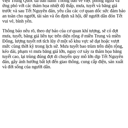
viện Trung Quốc đã ban hành Thông báo về việc phòng ngừa và
ứng phó với các thảm họa nhiệt độ thấp, mưa, tuyết và băng giá
trước và sau Tết Nguyên đán, yêu cầu các cơ quan dốc sức đảm bảo
an toàn cho người, tài sản và ổn định xã hội, để người dân đón Tết
vui vẻ, bình yên.
Thông báo nêu rõ, theo dự báo của cơ quan khí tượng, sẽ có đợt
mưa, tuyết, băng giá liên tục trên diện rộng ở miền Trung và miền
Đông, lượng tuyết rơi tích lũy ở một số khu vực sẽ đạt hoặc vượt
mức cùng thời kỳ trong lịch sử. Mưa tuyết bao trùm trên diện rộng,
kéo dài, phạm vi mưa băng giá lớn, nguy cơ xảy ra thảm họa băng
tuyết cao, lại trùng đúng đợt di chuyển quy mô lớn dịp Tết Nguyên
đán, gây ảnh hưởng bất lợi đến giao thông, cung cấp điện, sản xuất
và đời sống của người dân.