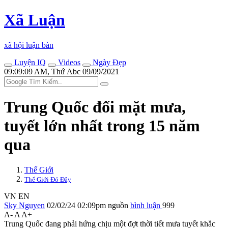
Xã Luận
xã hội luận bàn
Luyện IQ
Videos
Ngày Đẹp
09:09:09 AM, Thứ Abc 09/09/2021
Trung Quốc đối mặt mưa,
tuyết lớn nhất trong 15 năm
qua
Thế Giới
Thế Giới Đó Đây
VN
EN
Sky Nguyen
02/02/24 02:09pm
nguồn
bình luận
999
A-
A
A+
Trung Quốc đang phải hứng chịu một đợt thời tiết mưa tuyết khắc