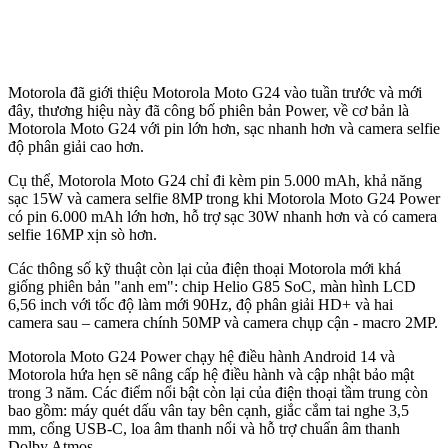
Motorola đã giới thiệu Motorola Moto G24 vào tuần trước và mới
đây, thương hiệu này đã công bố phiên bản Power, về cơ bản là
Motorola Moto G24 với pin lớn hơn, sạc nhanh hơn và camera selfie
độ phân giải cao hơn.
Cụ thể, Motorola Moto G24 chỉ đi kèm pin 5.000 mAh, khả năng
sạc 15W và camera selfie 8MP trong khi Motorola Moto G24 Power
có pin 6.000 mAh lớn hơn, hỗ trợ sạc 30W nhanh hơn và có camera
selfie 16MP xịn sò hơn.
Các thông số kỹ thuật còn lại của điện thoại Motorola mới khá
giống phiên bản "anh em": chip Helio G85 SoC, màn hình LCD
6,56 inch với tốc độ làm mới 90Hz, độ phân giải HD+ và hai
camera sau – camera chính 50MP và camera chụp cận - macro 2MP.
Motorola Moto G24 Power chạy hệ điều hành Android 14 và
Motorola hứa hẹn sẽ nâng cấp hệ điều hành và cập nhật bảo mật
trong 3 năm. Các điểm nổi bật còn lại của điện thoại tầm trung còn
bao gồm: máy quét dấu vân tay bên cạnh, giắc cắm tai nghe 3,5
mm, cổng USB-C, loa âm thanh nổi và hỗ trợ chuẩn âm thanh
Dolby Atmos.