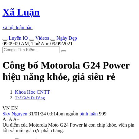
Xã Luận
xã hội luận bàn
Luyện IQ
Videos
Ngày Đẹp
09:09:09 AM, Thứ Abc 09/09/2021
Công bố Motorola G24 Power
hiệu năng khỏe, giá siêu rẻ
Khoa Học CNTT
Thế Giới Di Động
VN
EN
Sky Nguyen
31/01/24 03:14pm
nguồn
bình luận
999
A-
A
A+
Ưu điểm của Motorola Moto G24 Power là con chip khỏe, viên pin
lớn và mức giá cực phải chăng.