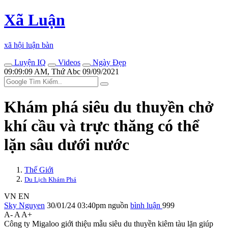
Xã Luận
xã hội luận bàn
Luyện IQ
Videos
Ngày Đẹp
09:09:09 AM, Thứ Abc 09/09/2021
Khám phá siêu du thuyền chở
khí cầu và trực thăng có thể
lặn sâu dưới nước
Thế Giới
Du Lịch Khám Phá
VN
EN
Sky Nguyen
30/01/24 03:40pm
nguồn
bình luận
999
A-
A
A+
Công ty Migaloo giới thiệu mẫu siêu du thuyền kiêm tàu lặn giúp