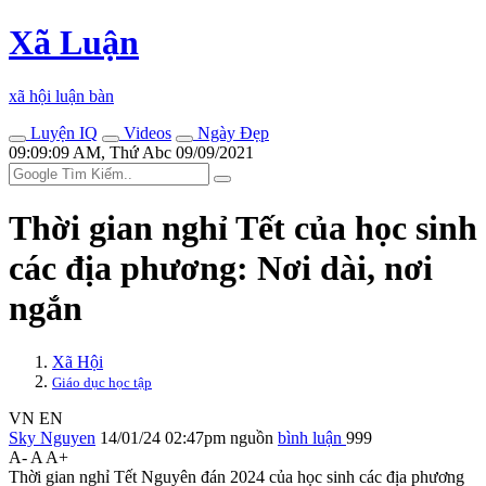
Xã Luận
xã hội luận bàn
Luyện IQ
Videos
Ngày Đẹp
09:09:09 AM, Thứ Abc 09/09/2021
Thời gian nghỉ Tết của học sinh
các địa phương: Nơi dài, nơi
ngắn
Xã Hội
Giáo dục học tập
VN
EN
Sky Nguyen
14/01/24 02:47pm
nguồn
bình luận
999
A-
A
A+
Thời gian nghỉ Tết Nguyên đán 2024 của học sinh các địa phương