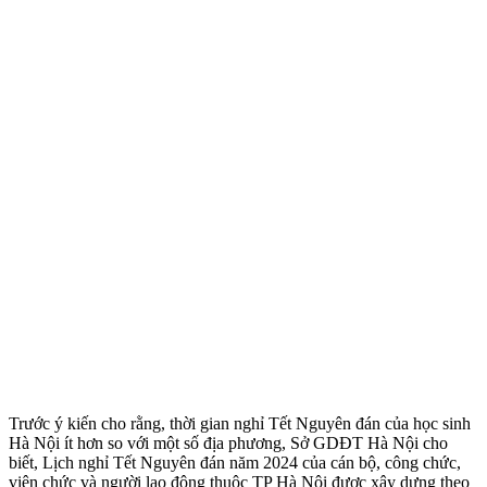
Trước ý kiến cho rằng, thời gian nghỉ Tết Nguyên đán của học sinh
Hà Nội ít hơn so với một số địa phương, Sở GDĐT Hà Nội cho
biết, Lịch nghỉ Tết Nguyên đán năm 2024 của cán bộ, công chức,
viên chức và người lao động thuộc TP Hà Nội được xây dựng theo