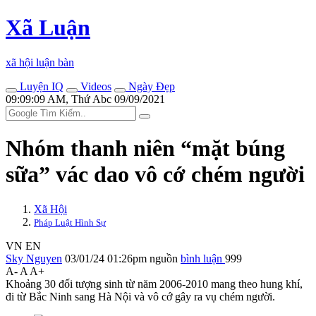
Xã Luận
xã hội luận bàn
Luyện IQ
Videos
Ngày Đẹp
09:09:09 AM, Thứ Abc 09/09/2021
Nhóm thanh niên “mặt búng
sữa” vác dao vô cớ chém người
Xã Hội
Pháp Luật Hình Sự
VN
EN
Sky Nguyen
03/01/24 01:26pm
nguồn
bình luận
999
A-
A
A+
Khoảng 30 đối tượng sinh từ năm 2006-2010 mang theo hung khí,
đi từ Bắc Ninh sang Hà Nội và vô cớ gây ra vụ chém người.