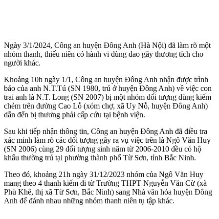
Ngày 3/1/2024, Công an huyện Đông Anh (Hà Nội) đã làm rõ một
nhóm thanh, thiếu niên có hành vi dùng dao gây thương tích cho
người khác.
Khoảng 10h ngày 1/1, Công an huyện Đông Anh nhận được trình
báo của anh N.T.Tú (SN 1980, trú ở huyện Đông Anh) về việc con
trai anh là N.T. Long (SN 2007) bị một nhóm đối tượng dùng kiếm
chém trên đường Cao Lỗ (xóm chợ, xã Uy Nỗ, huyện Đông Anh)
dẫn đến bị thương phải cấp cứu tại bệnh viện.
Sau khi tiếp nhận thông tin, Công an huyện Đông Anh đã điều tra
xác minh làm rõ các đối tượng gây ra vụ việc trên là Ngô Văn Huy
(SN 2006) cùng 29 đối tượng sinh năm từ 2006-2010 đều có hộ
khẩu thường trú tại phường thành phố Từ Sơn, tỉnh Bắc Ninh.
Theo đó, khoảng 21h ngày 31/12/2023 nhóm của Ngô Văn Huy
mang theo 4 thanh kiếm đi từ Trường THPT Nguyễn Văn Cừ (xã
Phù Khê, thị xã Từ Sơn, Bắc Ninh) sang Nhà văn hóa huyện Đông
Anh để đánh nhau những nhóm thanh niên tụ tập khác.