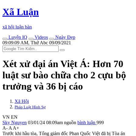
Xã Luận
xã hội luận bàn
Luyện IQ
Videos
Ngày Đẹp
09:09:09 AM, Thứ Abc 09/09/2021
Xét xử đại án Việt Á: Hơn 70
luật sư bào chữa cho 2 cựu bộ
trưởng và 36 bị cáo
Xã Hội
Pháp Luật Hình Sự
VN
EN
Sky Nguyen
03/01/24 08:09am
nguồn
bình luận
999
A-
A
A+
Trước khi hầu tòa, Tổng giám đốc Phan Quốc Việt đã bị Tòa án