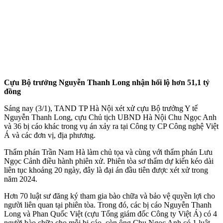
Cựu Bộ trưởng Nguyễn Thanh Long nhận hối lộ hơn 51,1 tỷ
đồng
Sáng nay (3/1), TAND TP Hà Nội xét xử cựu Bộ trưởng Y tế
Nguyễn Thanh Long, cựu Chủ tịch UBND Hà Nội Chu Ngọc Anh
và 36 bị cáo khác trong vụ án xảy ra tại Công ty CP Công nghệ Việt
Á và các đơn vị, địa phương.
Thẩm phán Trần Nam Hà làm chủ tọa và cùng với thẩm phán Lưu
Ngọc Cảnh điều hành phiên xử. Phiên tòa sơ thẩm dự kiến kéo dài
liên tục khoảng 20 ngày, đây là đại án đầu tiên được xét xử trong
năm 2024.
Hơn 70 luật sư đăng ký tham gia bào chữa và bảo vệ quyền lợi cho
người liên quan tại phiên tòa. Trong đó, các bị cáo Nguyễn Thanh
Long và Phan Quốc Việt (cựu Tổng giám đốc Công ty Việt Á) có 4
người bào chữa cho mỗi bị cáo, còn ông Chu Ngọc Anh có 1 luật