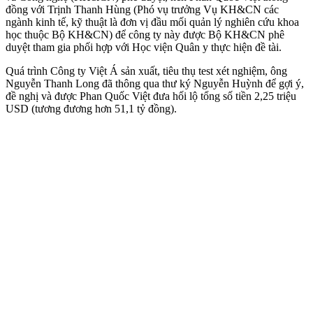
đồng với Trịnh Thanh Hùng (Phó vụ trưởng Vụ KH&CN các
ngành kinh tế, kỹ thuật là đơn vị đầu mối quản lý nghiên cứu khoa
học thuộc Bộ KH&CN) để công ty này được Bộ KH&CN phê
duyệt tham gia phối hợp với Học viện Quân y thực hiện đề tài.
Quá trình Công ty Việt Á sản xuất, tiêu thụ test xét nghiệm, ông
Nguyễn Thanh Long đã thông qua thư ký Nguyễn Huỳnh để gợi ý,
đề nghị và được Phan Quốc Việt đưa hối lộ tổng số tiền 2,25 triệu
USD (tương đương hơn 51,1 tỷ đồng).