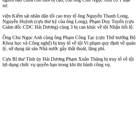
sư.
viện Kiểm sát nhân dân tối cao truy tố ông Nguyễn Thanh Long,
Nguyễn Huỳnh (cựu thư ký của ông Long), Phạm Duy Tuyến (cựu
Giám đốc CDC Hải Dương) cùng 3 bị can khác về tội Nhận hối lộ.
Ông Chu Ngọc Anh cùng ông Phạm Công Tạc (cựu Thứ trưởng Bộ
Khoa học và Công nghệ) bị truy tố về tội Vi phạm quy định về quản
lý, sử dụng tài sản Nhà nước gây thất thoát, lãng phí.
Cựu Bí thư Tỉnh ủy Hải Dương Phạm Xuân Thăng bị truy tố về tội
lợi dụng chức vụ quyền hạn trong khi thi hành công vụ.